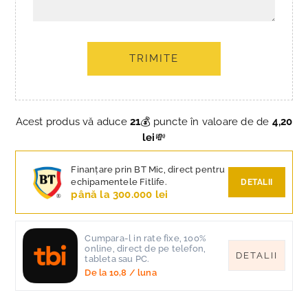
TRIMITE
Acest produs vă aduce
21
💰 puncte în valoare de de
4,20
lei
💸
Finanțare prin BT Mic, direct pentru
echipamentele Fitlife.
DETALII
până la 300.000 lei
Cumpara-l in rate fixe, 100%
online, direct de pe telefon,
DETALII
tableta sau PC.
De la
10,8
/ luna