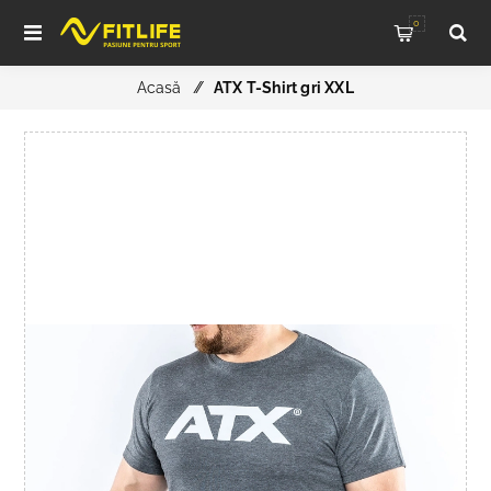
0
Acasă
/
ATX T-Shirt gri XXL