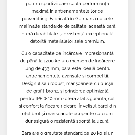
pentru sportivii care caută performanță
maximă în antrenamentele lor de
powerlifting. Fabricată în Germania cu cele
mai înalte standarde de calitate, această bară
oferă durabilitate și rezistență excepțională
datorită materialelor sale premium.
Cu o capacitate de încărcare impresionantă
de până la 1200 kg și o manșon de încărcare
lung de 433 mm, bara este ideală pentru
antrenamentele avansate și competiții.
Designul său robust, manșoanele cu bucșe
de grafit-bronz, și prinderea optimizată
pentru IPF (810 mm) oferă atât siguranță, cât
și confort la fiecare ridicare. Învelișul barei din
oțel brut și manșoanele acoperite cu crom
dur asigură o rezistență sporită la uzură.
Bara are o greutate standard de 20 kg și un