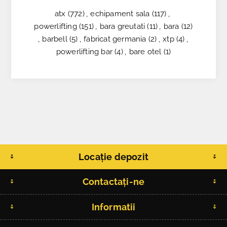
atx
(772)
,
echipament sala
(117)
,
powerlifting
(151)
,
bara greutati
(11)
,
bara
(12)
,
barbell
(5)
,
fabricat germania
(2)
,
xtp
(4)
,
powerlifting bar
(4)
,
bare otel
(1)
Locație depozit
Contactați-ne
Informatii