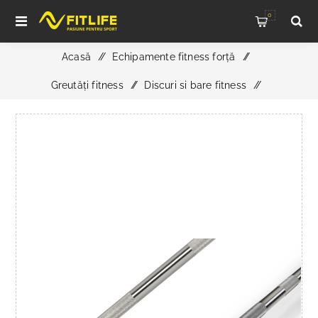
0
Acasă
/
Echipamente fitness forță
/
Greutăți fitness
/
Discuri si bare fitness
/
ATX XTP Raw Powerlifting Bar Tip 200-433 Maneca lunga
de incarcare Fabricat in Germania