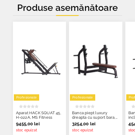
Produse asemănătoare
Profesionale
Profesionale
Pro
Aparat HACK SQUAT 45,
Banca piept luxury
Ban
H-022A, MS Fitness
dreapta cu suport bara,
inc
H-023, MS Fitness
H-0
9455,00 lei
3254,00 lei
454
stoc epuizat
stoc epuizat
sto