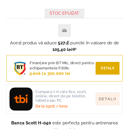
STOC EPUIZAT
Acest produs vă aduce
527
💰 puncte în valoare de de
105,40 lei
💸
Finanțare prin BT Mic, direct pentru
echipamentele Fitlife.
DETALII
până la 300.000 lei
Cumpara-l in rate fixe, 100%
online, direct de pe telefon,
DETALII
tableta sau PC.
De la
237,6
/ luna
Banca Scott H-040
este perfecta pentru antrenarea