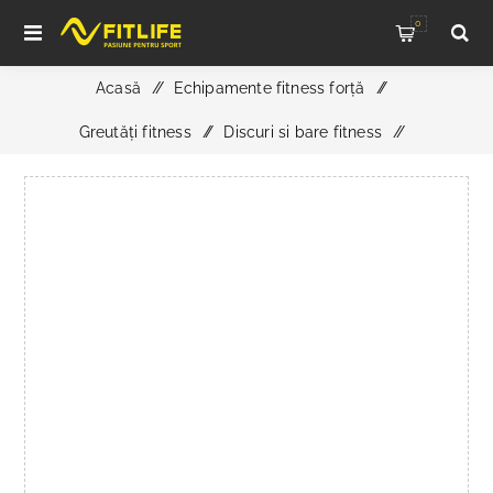
0
Acasă
/
Echipamente fitness forță
/
Greutăți fitness
/
Discuri si bare fitness
/
Bară EZ Cauciucată cu Logo Personalizat 17,5 kg