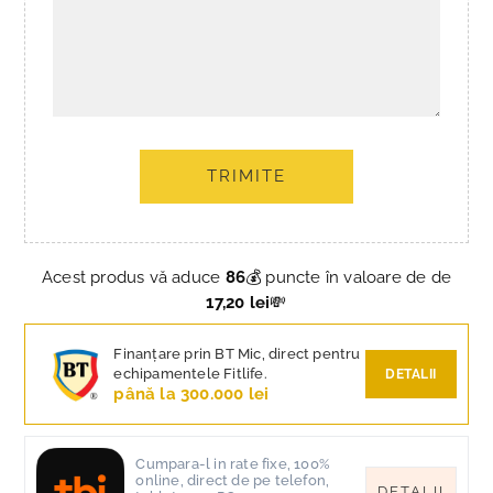
TRIMITE
Acest produs vă aduce
86
💰 puncte în valoare de de
17,20 lei
💸
Finanțare prin BT Mic, direct pentru
echipamentele Fitlife.
DETALII
până la 300.000 lei
Cumpara-l in rate fixe, 100%
online, direct de pe telefon,
DETALII