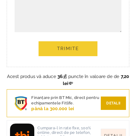
TRIMITE
Acest produs vă aduce
36
💰 puncte în valoare de de
7,20
lei
💸
Finanțare prin BT Mic, direct pentru
echipamentele Fitlife.
DETALII
până la 300.000 lei
Cumpara-l in rate fixe, 100%
online, direct de pe telefon,
DETALII