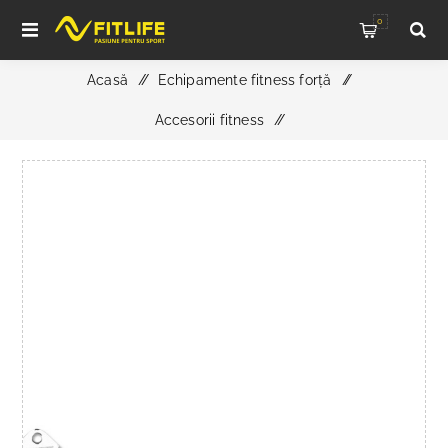
0
Acasă
/
Echipamente fitness forță
/
Accesorii fitness
/
Bara pentru tracțiuni lat 120 cm cu mânere din cauciuc,
cromată