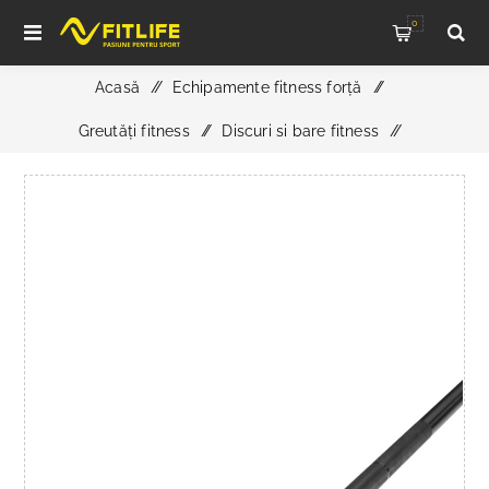
0
Acasă
/
Echipamente fitness forță
/
Greutăți fitness
/
Discuri si bare fitness
/
Bară specială pentru îndreptări - 230 cm lungime - Ø 27
mm - ATX PRO Series