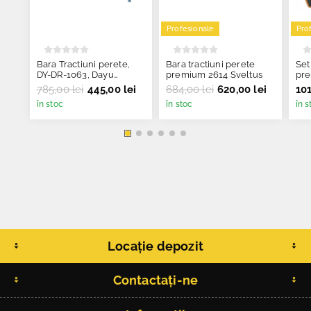
Profesionale
Pro
Bara Tractiuni perete,
Bara tractiuni perete
Set
DY-DR-1063, Dayu
premium 2614 Sveltus
pre
Fitness
sli
785,00 lei
445,00 lei
684,00 lei
620,00 lei
101
în stoc
în stoc
în s
Locație depozit
Contactați-ne