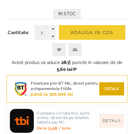
IN STOC
Cantitate:
ADAUGA IN COS
Acest produs vă aduce
28
💰 puncte în valoare de de
5,60 lei
💸
Finanțare prin BT Mic, direct pentru
echipamentele Fitlife.
DETALII
până la 300.000 lei
Cumpara-l in rate fixe, 100%
online, direct de pe telefon,
DETALII
tableta sau PC.
De la
13,98
/ luna