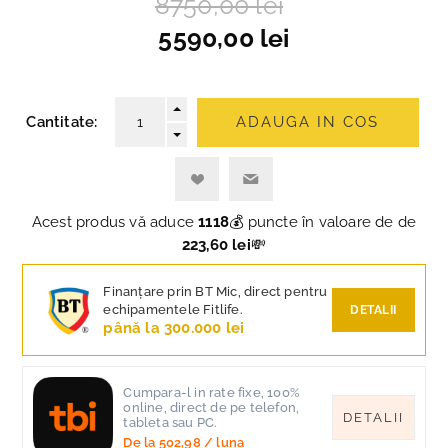
8750,00 lei
5590,00 lei
Cantitate:
ADAUGA IN COS
Acest produs vă aduce
1118
💰 puncte în valoare de de
223,60 lei
💸
Finanțare prin BT Mic, direct pentru
echipamentele Fitlife.
DETALII
până la 300.000 lei
Cumpara-l in rate fixe, 100%
online, direct de pe telefon,
DETALII
tableta sau PC.
De la
502,98
/ luna