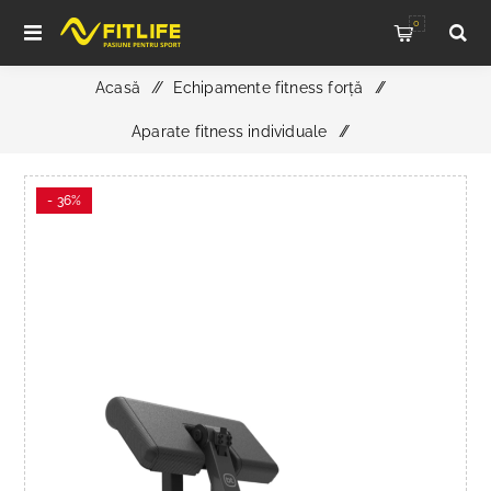
0
Acasă
/
Echipamente fitness forță
/
Aparate fitness individuale
/
Bodytone Solid Grow Curl Biceps SG30 – Aparat
- 36%
Profesional pentru Antrenarea Bicepsului