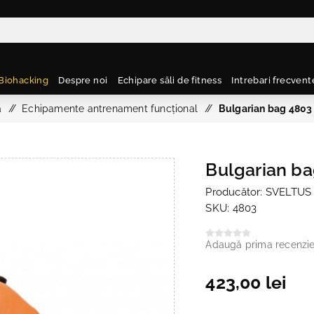
Biohacking
Despre noi
Echipare săli de fitness
Intrebari frecvent
ă
/
Echipamente antrenament funcțional
/
Bulgarian bag 4803 
Bulgarian ba
Producător:
SVELTUS
SKU:
4803
Adaugă prima recenzi
423,00 lei