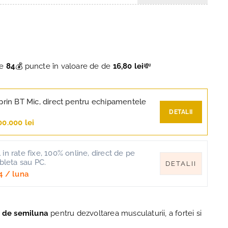
ce
84
💰 puncte în valoare de de
16,80 lei
💸
prin BT Mic, direct pentru echipamentele
DETALII
00.000 lei
in rate fixe, 100% online, direct de pe
ableta sau PC.
DETALII
4
/ luna
a de semiluna
pentru dezvoltarea musculaturii, a fortei si