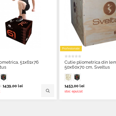
Profesionale
iometrica, 51x61x76
Cutie pliometrica din le
tus
50x60x70 cm, Sveltus
i
1439,00 lei
1453,00 lei
t
stoc epuizat