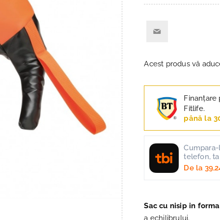
Acest produs vă adu
Finanțare 
Fitlife.
până la 3
Cumpara-l 
telefon, t
De la
39,2
Sac cu nisip in form
a echilibrului.