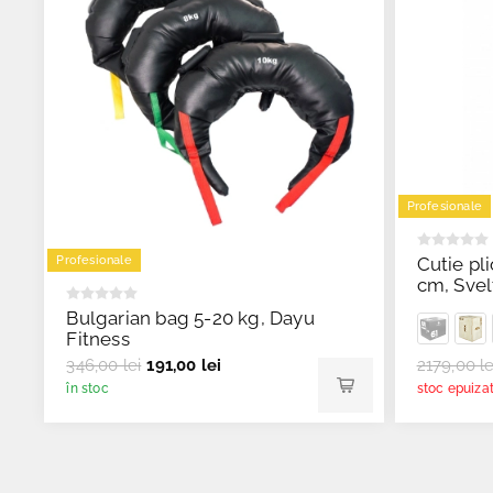
Profesionale
Cutie pl
Profesionale
cm, Svel
Bulgarian bag 5-20 kg, Dayu
Fitness
346,00 lei
191,00 lei
2179,00 le
în stoc
stoc epuiza