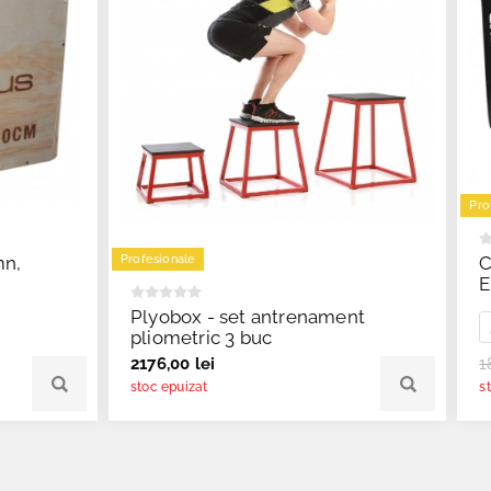
Pro
mn,
C
Profesionale
E
Plyobox - set antrenament
pliometric 3 buc
2176,00 lei
1
stoc epuizat
s