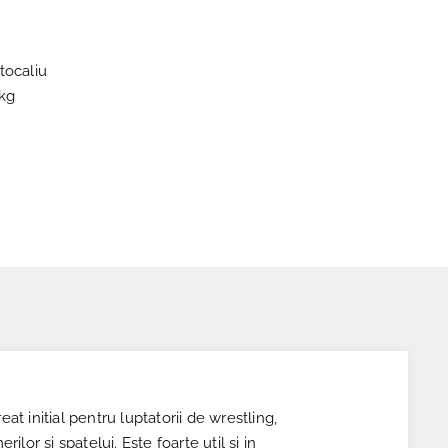
tocaliu
 kg
at initial pentru luptatorii de wrestling,
or si spatelui. Este foarte util si in