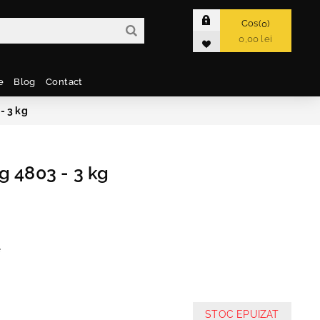
Cos
0
0,00 lei
e
Blog
Contact
- 3 kg
g 4803 - 3 kg
e
STOC EPUIZAT