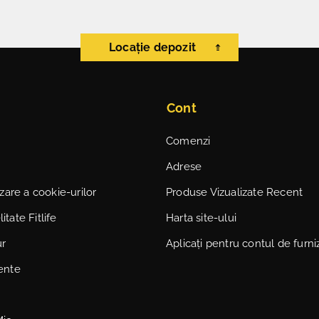
Locație depozit
Cont
Comenzi
Adrese
lizare a cookie-urilor
Produse Vizualizate Recent
itate Fitlife
Harta site-ului
ur
Aplicați pentru contul de furni
vente