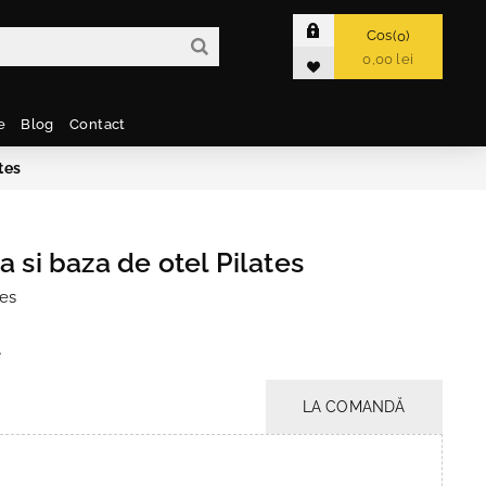
Cos
0
0,00 lei
e
Blog
Contact
tes
a si baza de otel Pilates
tes
e
LA COMANDĂ