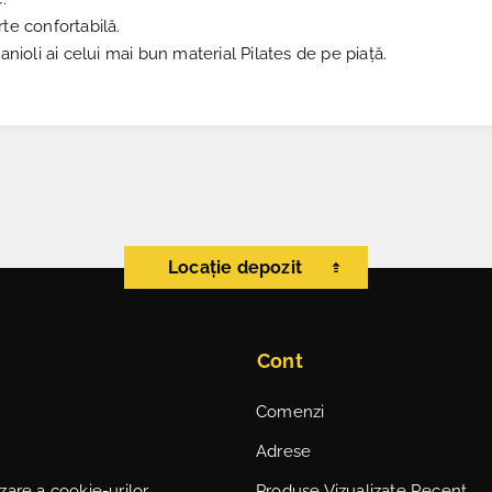
te confortabilă.
anioli ai celui mai bun material Pilates de pe piață.
Locație depozit
Cont
Comenzi
Adrese
lizare a cookie-urilor
Produse Vizualizate Recent