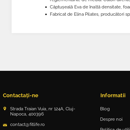
Căptușeală Eva de înaltă densitate, foar
Fabricat de Elina Pilates, producători sp
Contactați-ne
Informatii
Strada Traian Vuia, nr 124A, Cluj-
Blog
Napoca, 400396
Despre noi
contact@fitlife.ro
Politica de uti