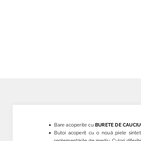
Bare acoperite cu
BURETE DE CAUCI
Butoi acoperit cu o nouă piele sintet
reglementările de mediu. Culori diferite