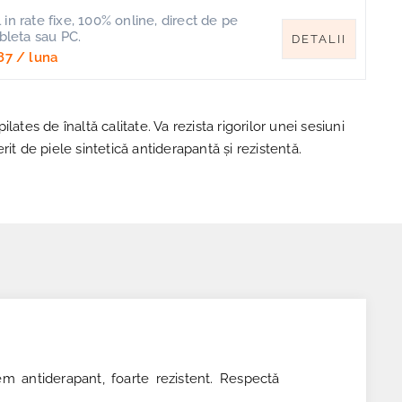
in rate fixe, 100% online, direct de pe
ableta sau PC.
DETALII
87
/ luna
lates de înaltă calitate. Va rezista rigorilor unei sesiuni
rit de piele sintetică antiderapantă și rezistentă.
em antiderapant, foarte rezistent. Respectă