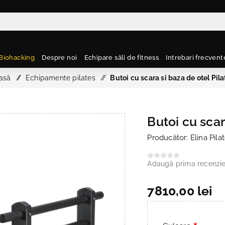
Biohacking
Despre noi
Echipare săli de fitness
Intrebari frecvent
asă
/
Echipamente pilates
/
Butoi cu scara si baza de otel Pila
Butoi cu scar
Producător:
Elina Pila
Adaugă prima recenzi
7810,00 lei