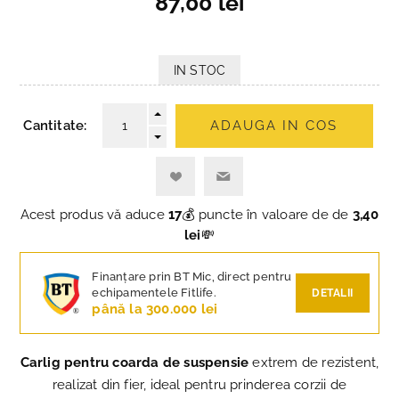
87,00 lei
IN STOC
Cantitate:
ADAUGA IN COS
Acest produs vă aduce
17
💰 puncte în valoare de de
3,40
lei
💸
Finanțare prin BT Mic, direct pentru
echipamentele Fitlife.
DETALII
până la 300.000 lei
Carlig pentru coarda de suspensie
extrem de rezistent,
realizat din fier, ideal pentru prinderea corzii de