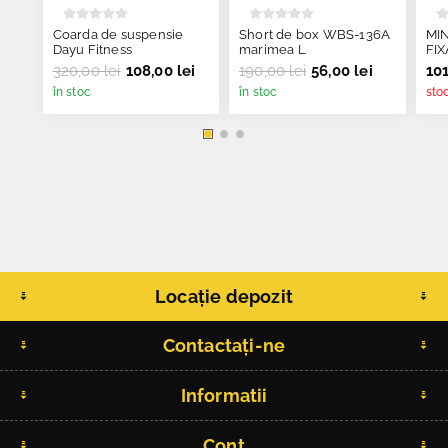
Coarda de suspensie
Short de box WBS-136A
MI
Dayu Fitness
marimea L
FI
320,00 lei
108,00 lei
190,00 lei
56,00 lei
101
în stoc
în stoc
sto
Locație depozit
Contactați-ne
Informatii
Cont