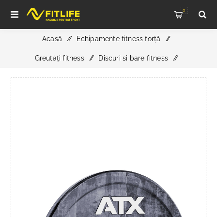
0
Acasă
/
Echipamente fitness forță
/
Greutăți fitness
/
Discuri si bare fitness
/
Disc bumper ATX Color Fade 5 kg gri - 50 mm