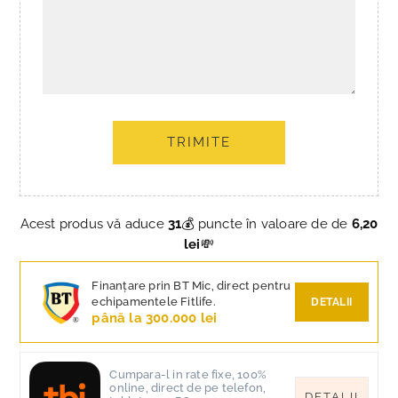
TRIMITE
Acest produs vă aduce
31
💰 puncte în valoare de de
6,20
lei
💸
Finanțare prin BT Mic, direct pentru
echipamentele Fitlife.
DETALII
până la 300.000 lei
Cumpara-l in rate fixe, 100%
online, direct de pe telefon,
DETALII