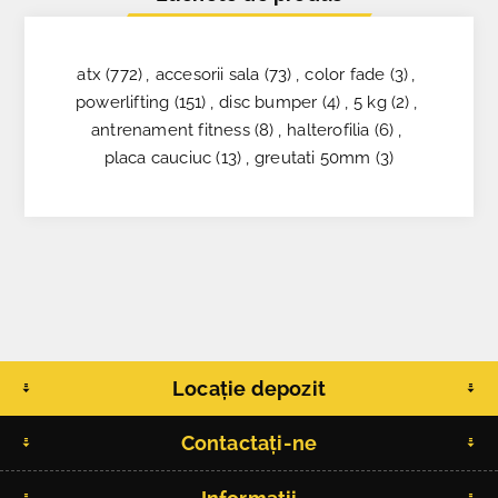
atx
(772)
,
accesorii sala
(73)
,
color fade
(3)
,
powerlifting
(151)
,
disc bumper
(4)
,
5 kg
(2)
,
antrenament fitness
(8)
,
halterofilia
(6)
,
placa cauciuc
(13)
,
greutati 50mm
(3)
Locație depozit
Contactați-ne