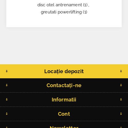
disc otel antrenament
(1)
,
greutati powerlifting
(1)
Locație depozit
Contactați-ne
Informatii
Cont