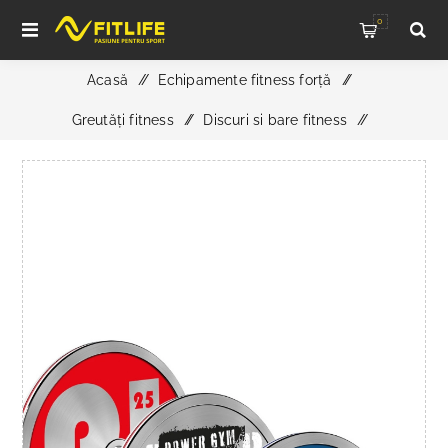
0
Acasă
/
Echipamente fitness forță
/
Greutăți fitness
/
Discuri si bare fitness
/
Disc calibrata din otel DYO - Creeaza-ti propriul design - 15
kg