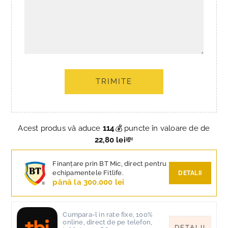
TRIMITE
Acest produs vă aduce
114
💰 puncte în valoare de de
22,80 lei
💸
Finanțare prin BT Mic, direct pentru
echipamentele Fitlife.
DETALII
până la 300.000 lei
Cumpara-l in rate fixe, 100%
online, direct de pe telefon,
DETALII