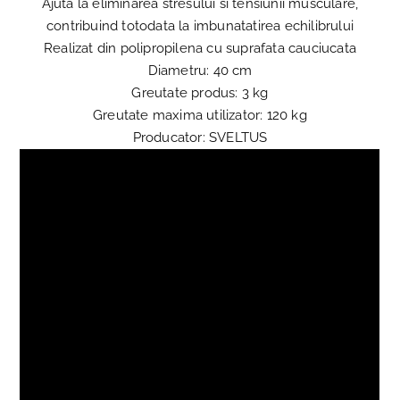
Ajuta la eliminarea stresului si tensiunii musculare,
contribuind totodata la imbunatatirea echilibrului
Realizat din polipropilena cu suprafata cauciucata
Diametru: 40 cm
Greutate produs: 3 kg
Greutate maxima utilizator: 120 kg
Producator: SVELTUS