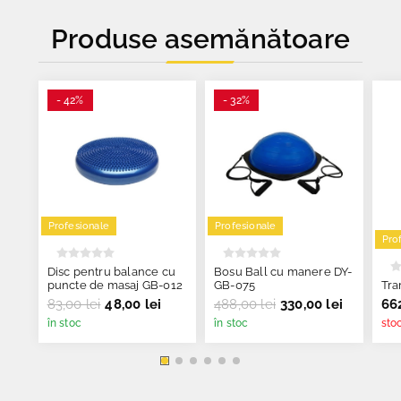
Produse asemănătoare
- 42%
- 32%
Profesionale
Profesionale
Pro
Disc pentru balance cu
Bosu Ball cu manere DY-
puncte de masaj GB-012
GB-075
Tra
83,00 lei
48,00 lei
488,00 lei
330,00 lei
662
în stoc
în stoc
sto