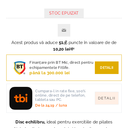
STOC EPUIZAT
Acest produs vă aduce
51
💰 puncte în valoare de de
10,20 lei
💸
Finanțare prin BT Mic, direct pentru
echipamentele Fitlife.
DETALII
până la 300.000 lei
Cumpara-l in rate fixe, 100%
online, direct de pe telefon,
DETALII
tableta sau PC.
De la
24,19
/ luna
Disc echilibru,
ideal pentru exercitiile de pilates