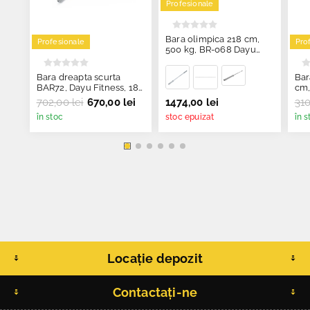
Profesionale
Bara olimpica 218 cm,
Profesionale
Pro
500 kg, BR-068 Dayu
Fitness
Bara dreapta scurta
Bar
BAR72, Dayu Fitness, 183
cm,
cm
702,00 lei
670,00 lei
1474,00 lei
310
în stoc
stoc epuizat
în s
Locație depozit
Contactați-ne