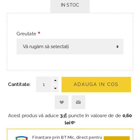
IN STOC
*
Greutate
Cantitate:
ADAUGA IN COS
Acest produs vă aduce
3
💰 puncte în valoare de de
0,60
lei
💸
Finanțare prin BT Mic, direct pentru