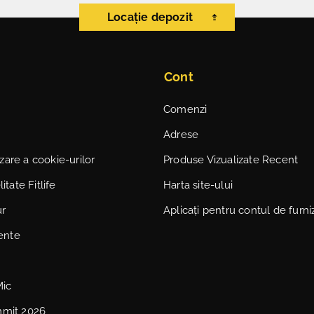
Locație depozit
Cont
Comenzi
Adrese
lizare a cookie-urilor
Produse Vizualizate Recent
itate Fitlife
Harta site-ului
ur
Aplicați pentru contul de furni
vente
Mic
mmit 2026