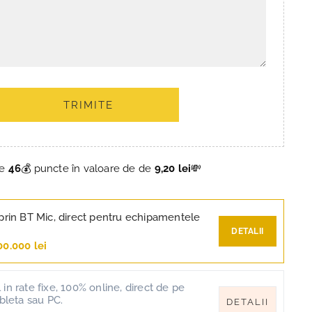
TRIMITE
ce
46
💰 puncte în valoare de de
9,20 lei
💸
prin BT Mic, direct pentru echipamentele
DETALII
00.000 lei
in rate fixe, 100% online, direct de pe
ableta sau PC.
DETALII