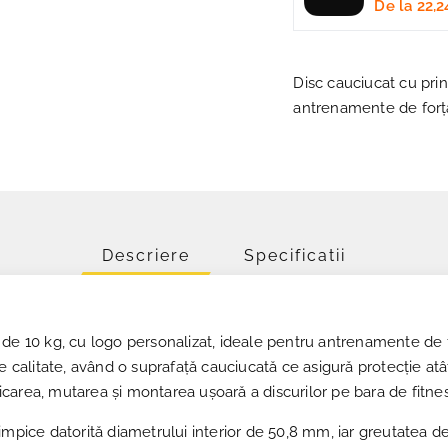
De la
22,2
Disc cauciucat cu pri
antrenamente de forță
Descriere
Specificatii
de 10 kg, cu logo personalizat, ideale pentru antrenamente de for
de calitate, având o suprafață cauciucată ce asigură protecție a
area, mutarea și montarea ușoară a discurilor pe bara de fitnes
impice datorită diametrului interior de 50,8 mm, iar greutatea de