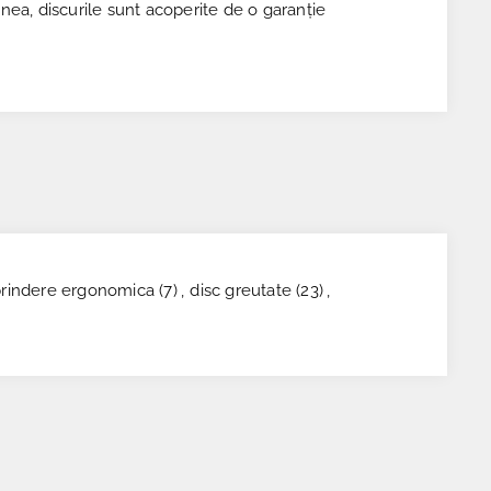
ea, discurile sunt acoperite de o garanție
prindere ergonomica
(7)
,
disc greutate
(23)
,