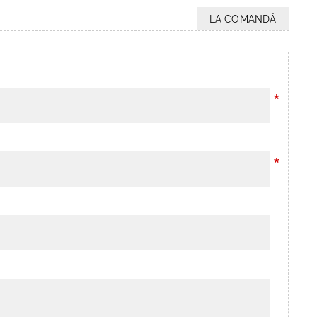
LA COMANDĂ
*
*