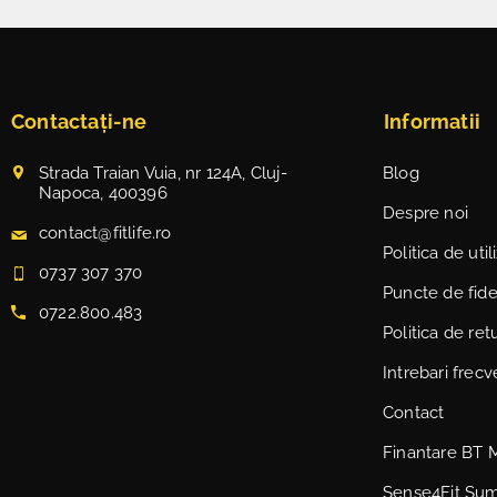
Contactați-ne
Informatii
Strada Traian Vuia, nr 124A, Cluj-
Blog
Napoca, 400396
Despre noi
contact@fitlife.ro
Politica de uti
0737 307 370
Puncte de fidel
0722.800.483
Politica de ret
Intrebari frec
Contact
Finantare BT 
Sense4Fit Su