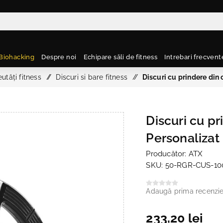
Biohacking
Despre noi
Echipare săli de fitness
Intrebari frecvent
utăți fitness
/
Discuri si bare fitness
/
Discuri cu prindere din
Discuri cu p
Personalizat 
Producător:
ATX
SKU:
50-RGR-CUS-10
Adaugă prima recenzi
233,20 lei