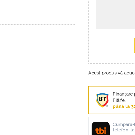
Acest produs vă adu
Finanțare 
Fitlife.
până la 3
Cumpara-l 
telefon, t