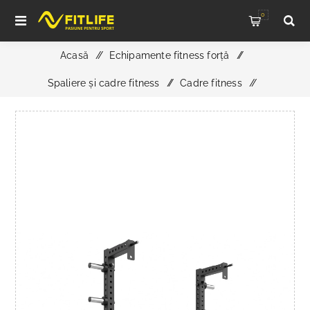
0
Acasă
/
Echipamente fitness forță
/
Spaliere și cadre fitness
/
Cadre fitness
/
Extensie de depozitare ATX Power Rack 780 2.0