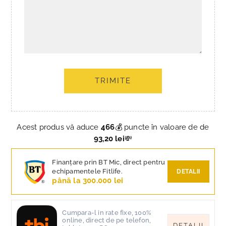
TRIMITE
Acest produs vă aduce
466
💰 puncte în valoare de de
93,20 lei
💸
Finanțare prin BT Mic, direct pentru
echipamentele Fitlife.
DETALII
până la 300.000 lei
Cumpara-l in rate fixe, 100%
online, direct de pe telefon,
DETALII