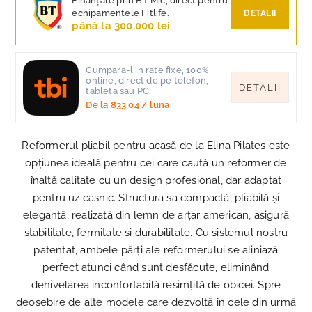
Finanțare prin BT Mic, direct pentru
echipamentele Fitlife.
DETALII
până la 300.000 lei
Cumpara-l in rate fixe, 100%
online, direct de pe telefon,
DETALII
tableta sau PC.
De la
833,04
/ luna
Reformerul pliabil pentru acasă de la Elina Pilates este
opțiunea ideală pentru cei care caută un reformer de
înaltă calitate cu un design profesional, dar adaptat
pentru uz casnic. Structura sa compactă, pliabilă și
elegantă, realizată din lemn de arțar american, asigură
stabilitate, fermitate și durabilitate. Cu sistemul nostru
patentat, ambele părți ale reformerului se aliniază
perfect atunci când sunt desfăcute, eliminând
denivelarea inconfortabilă resimțită de obicei. Spre
deosebire de alte modele care dezvoltă în cele din urmă