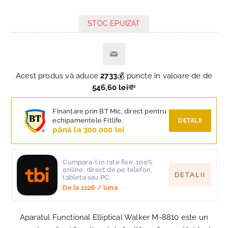
STOC EPUIZAT
Acest produs vă aduce
2733
💰 puncte în valoare de de
546,60 lei
💸
Finanțare prin BT Mic, direct pentru
echipamentele Fitlife.
DETALII
până la 300.000 lei
Cumpara-l in rate fixe, 100%
online, direct de pe telefon,
DETALII
tableta sau PC.
De la
1226
/ luna
Aparatul Functional Elliptical Walker M-8810 este un