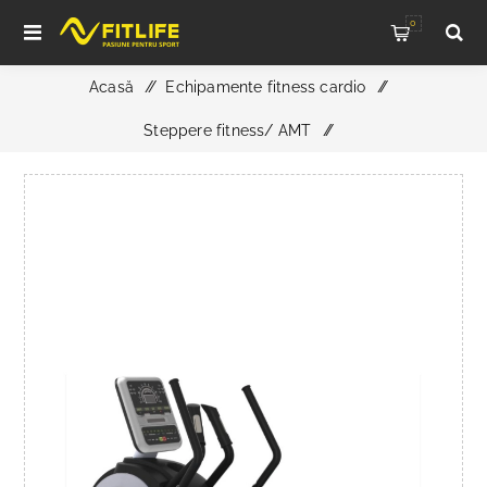
0
Acasă
/
Echipamente fitness cardio
/
Steppere fitness/ AMT
/
Aparat Functional Elliptical Walker, M-8810, TheWay
Fitness