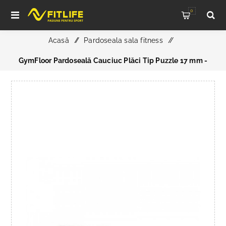
0
Acasă
/
Pardoseala sala fitness
/
GymFloor Pardoseală Cauciuc Plăci Tip Puzzle 17 mm -
Placă de Bază