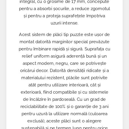
integral, cu o grosime de 17 mm, concepute
pentru a absorbi șocurile, a reduce zgomotul
și pentru a proteja suprafețele împotriva
uzurii intense.
Acest sistem de plăci tip puzzle este ușor de
montat datorită marginilor special prevăzute
pentru îmbinare rapidă și sigură. Suprafața cu
relief uniform asigură aderență bună și un
aspect modern, negru, care se potrivește
oricărui decor. Datorită densității ridicate și a
materialului rezistent, plăcile sunt potrivite
atât pentru utilizare interioară, cât și
exterioară, fiind compatibile și cu sistemele
de încălzire în pardoseală. Cu un grad de
reciclabilitate de 100% și o garanție de 3 ani
pentru uzură la utilizare normală (culoarea
exclusă), aceste plăci sunt o alegere
sustenabilă și pe termen lung pentru orice