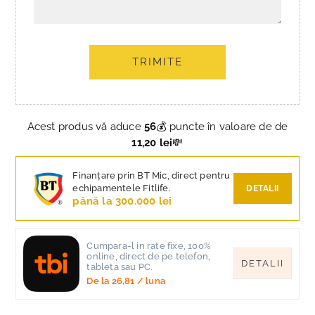
TRIMITE
Acest produs vă aduce
56
💰 puncte în valoare de de
11,20 lei
💸
Finanțare prin BT Mic, direct pentru
echipamentele Fitlife.
DETALII
până la 300.000 lei
Cumpara-l in rate fixe, 100%
online, direct de pe telefon,
DETALII
tableta sau PC.
De la
26,81
/ luna