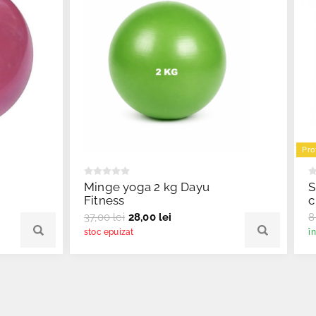
Pro
Minge yoga 2 kg Dayu
S
Fitness
c
37,00 lei
28,00 lei
8
stoc epuizat
î