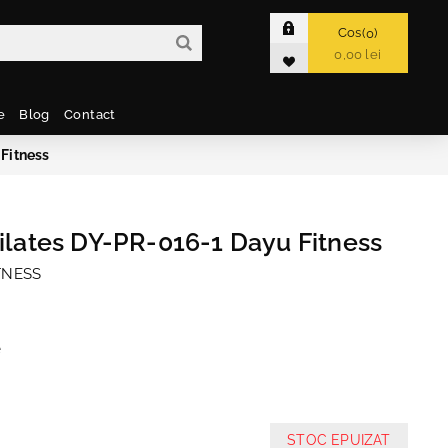
Cos
0
0,00 lei
e
Blog
Contact
 Fitness
pilates DY-PR-016-1 Dayu Fitness
TNESS
e
STOC EPUIZAT