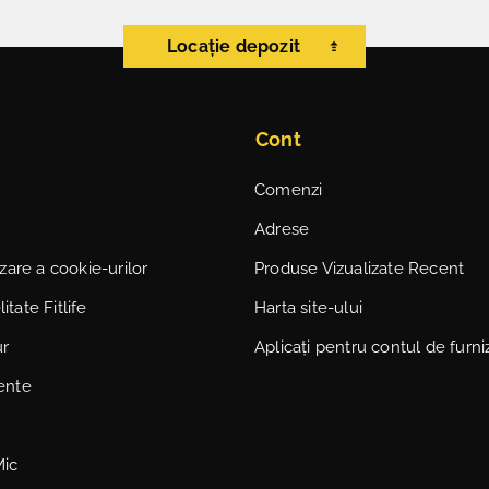
Locație depozit
Cont
Comenzi
Adrese
lizare a cookie-urilor
Produse Vizualizate Recent
itate Fitlife
Harta site-ului
ur
Aplicați pentru contul de furni
vente
Mic