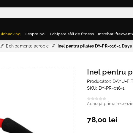
Biohacking
Despre noi
Echipare săli de fitness
Intrebari frecvent
/
Echipamente aerobic
/
Inel pentru pilates DY-PR-016-1 Dayu
Inel pentru 
Producător:
DAYU-FI
SKU:
DY-PR-016-1
Adaugă prima recenzi
78,00 lei