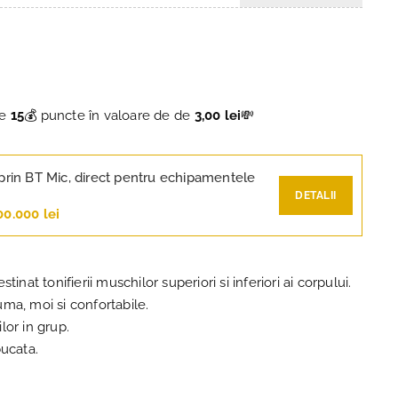
ce
15
💰 puncte în valoare de de
3,00 lei
💸
prin BT Mic, direct pentru echipamentele
DETALII
00.000 lei
stinat tonifierii muschilor superiori si inferiori ai corpului.
ma, moi si confortabile.
ilor in grup.
bucata.