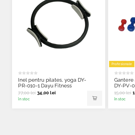
Profesionale
Inel pentru pilates, yoga DY-
Gantere 
PR-010-1 Dayu Fitness
DY-PV-0
77,00 lei
34,00 lei
15,00 lei
1
în stoc
în stoc