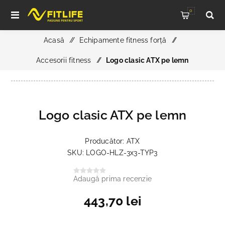
0
Acasă
/
Echipamente fitness forță
/
Accesorii fitness
/
Logo clasic ATX pe lemn
Logo clasic ATX pe lemn
Producător:
ATX
SKU:
LOGO-HLZ-3x3-TYP3
Adaugă prima recenzie
443,70 lei