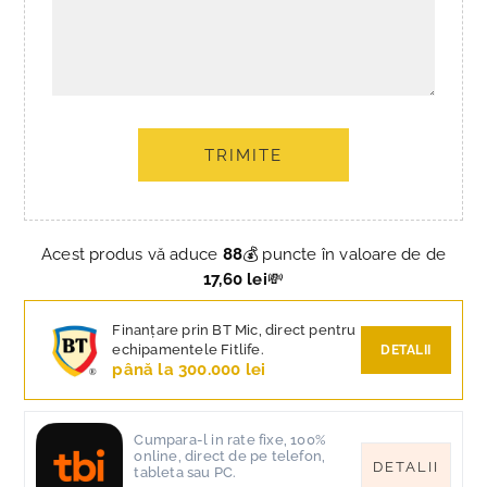
TRIMITE
Acest produs vă aduce
88
💰 puncte în valoare de de
17,60 lei
💸
Finanțare prin BT Mic, direct pentru
echipamentele Fitlife.
DETALII
până la 300.000 lei
Cumpara-l in rate fixe, 100%
online, direct de pe telefon,
DETALII
tableta sau PC.