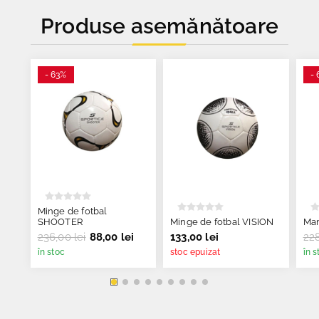
Produse asemănătoare
- 63%
- 
Minge de fotbal
SHOOTER
Minge de fotbal VISION
Man
236,00 lei
88,00 lei
133,00 lei
228
în stoc
stoc epuizat
în s