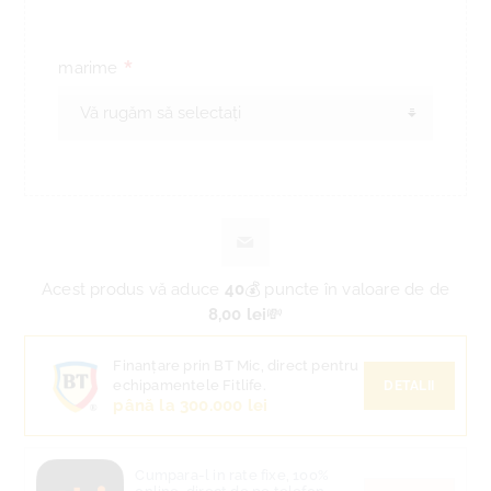
*
marime
Acest produs vă aduce
40
💰 puncte în valoare de de
8,00 lei
💸
Finanțare prin BT Mic, direct pentru
echipamentele Fitlife.
DETALII
până la 300.000 lei
Cumpara-l in rate fixe, 100%