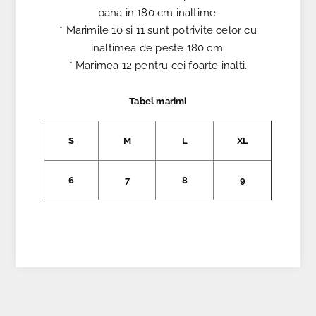
pana in 180 cm inaltime.
* Marimile 10 si 11 sunt potrivite celor cu
inaltimea de peste 180 cm.
* Marimea 12 pentru cei foarte inalti.
Tabel marimi
S
M
L
XL
6
7
8
9