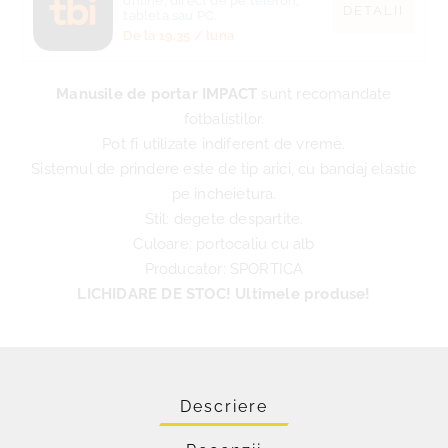
online, direct de pe telefon,
DETALII
tableta sau PC.
De la
19,35
/ luna
Manusile de portar IMPACT
sunt recomandate
fotbalistilor.
Pot fi utilizate indiferent de vreme.
Sistemul de prindere este de tip arici, cu bandaj elastic
pe incheietura.
Stil: degete despartite.
Culoare: portocaliu cu alb
Producator: SPORTICA
LICHIDARE DE STOC! Ultimele produse!
Descriere