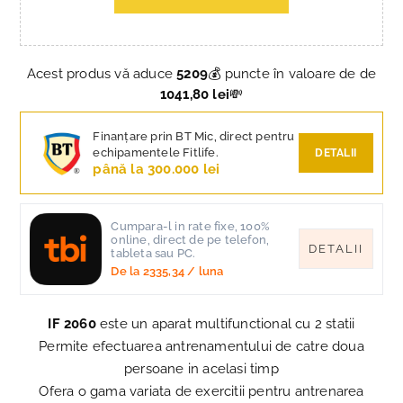
Acest produs vă aduce
5209
💰 puncte în valoare de de
1041,80 lei
💸
Finanțare prin BT Mic, direct pentru
echipamentele Fitlife.
DETALII
până la 300.000 lei
Cumpara-l in rate fixe, 100%
online, direct de pe telefon,
DETALII
tableta sau PC.
De la
2335,34
/ luna
IF 2060
este un aparat multifunctional cu 2 statii
Permite efectuarea antrenamentului de catre doua
persoane in acelasi timp
Ofera o gama variata de exercitii pentru antrenarea