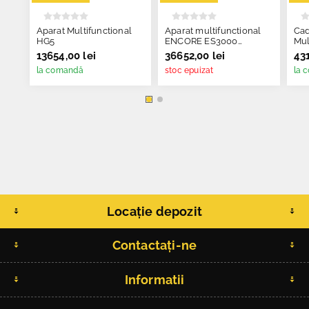
Aparat Multifunctional
Aparat multifunctional
Cad
HG5
ENCORE ES3000
Mul
Impulse Fitness
Hi-
13654,00 lei
36652,00 lei
431
la comandă
stoc epuizat
la 
Locație depozit
Contactați-ne
Informatii