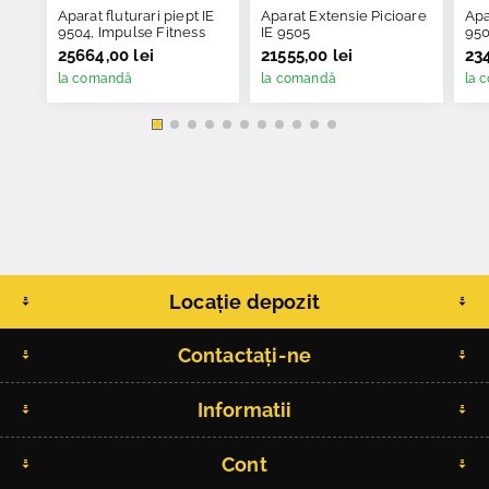
Aparat fluturari piept IE
Aparat Extensie Picioare
Apa
9504, Impulse Fitness
IE 9505
95
25664,00 lei
21555,00 lei
234
la comandă
la comandă
la 
Locație depozit
Contactați-ne
Informatii
Cont