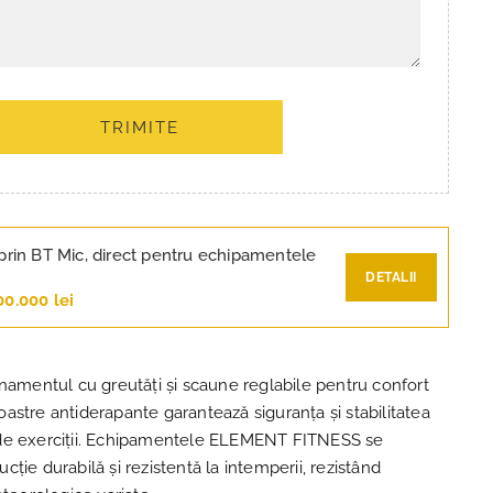
TRIMITE
prin BT Mic, direct pentru echipamentele
DETALII
00.000 lei
enamentul cu greutăți și scaune reglabile pentru confort
astre antiderapante garantează siguranța și stabilitatea
de exerciții. Echipamentele ELEMENT FITNESS se
ție durabilă și rezistentă la intemperii, rezistând