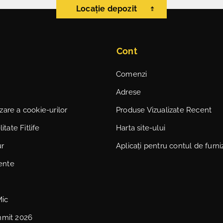
Locație depozit
Cont
Comenzi
Adrese
lizare a cookie-urilor
Produse Vizualizate Recent
itate Fitlife
Harta site-ului
ur
Aplicați pentru contul de furni
vente
Mic
mmit 2026