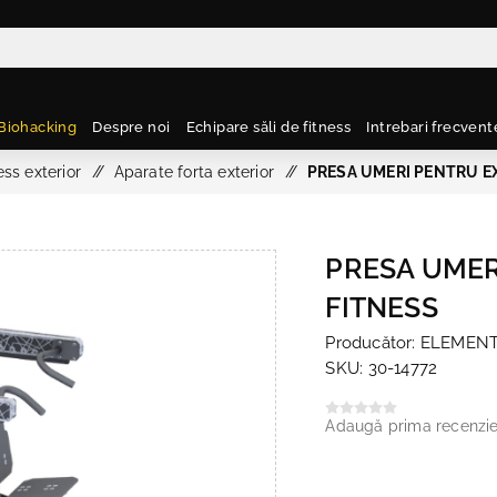
Biohacking
Despre noi
Echipare săli de fitness
Intrebari frecvent
ss exterior
/
Aparate forta exterior
/
PRESA UMERI PENTRU E
PRESA UMER
FITNESS
Producător:
ELEMENT
SKU:
30-14772
Adaugă prima recenzi