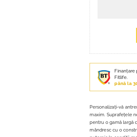
Finanțare 
Fitlife.
până la 3
Personalizați-vă antr
maxim. Suprafețele no
pentru o gamă largă 
mândresc cu o construc