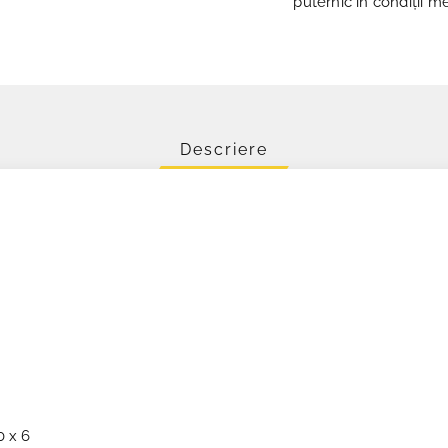
puternic în condiții m
Descriere
0 x 6