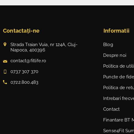
Contactați-ne
Informatii
Strada Traian Vuia, nr 124A, Cluj-
Blog
Napoca, 400396
Despre noi
contact@fitlife.ro
Politica de uti
0737 307 370
Puncte de fidel
0722.800.483
Politica de ret
Intrebari frec
Contact
Finantare BT 
Sense4Fit Su