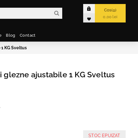
Cos
0
0,00 lei
e
Blog
Contact
e 1 KG Sveltus
i glezne ajustabile 1 KG Sveltus
e
STOC EPUIZAT