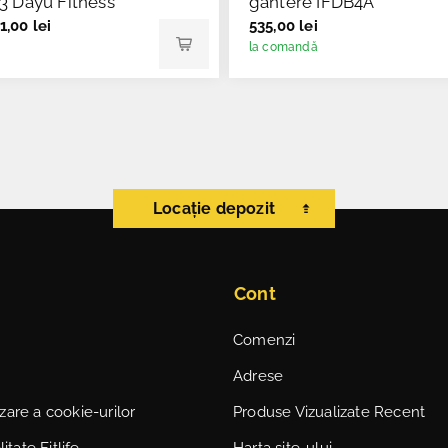
3 Dayu Fitness
gantere IFDB4A
1,00 lei
535,00 lei
la comandă
Locație depozit
Cont
Comenzi
Adrese
lizare a cookie-urilor
Produse Vizualizate Recent
itate Fitlife
Harta site-ului