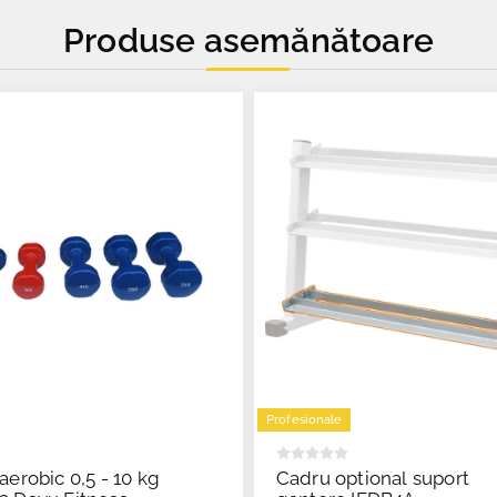
Produse asemănătoare
Profesionale
aerobic 0,5 - 10 kg
Cadru optional suport