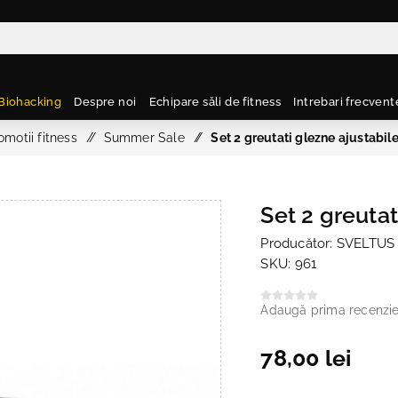
Biohacking
Despre noi
Echipare săli de fitness
Intrebari frecvent
omotii fitness
/
Summer Sale
/
Set 2 greutati glezne ajustabil
Set 2 greutat
Producător:
SVELTUS
SKU:
961
Adaugă prima recenzi
78,00 lei