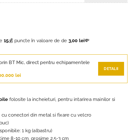
ce
15
💰 puncte în valoare de de
3,00 lei
💸
prin BT Mic, direct pentru echipamentele
DETALII
00.000 lei
bile
folosite la incheieturi, pentru intarirea mainilor si
cu conectori din metal si fixare cu velcro
 buc)
sponibile: 1 kg (albastru)
time 8-10 cm, grosime 2.5-3 cm