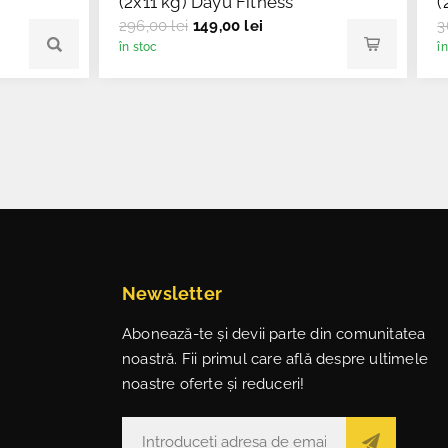
(2x11 kg) Dayu Fitness
(
296,00 lei
149,00 lei
3
în stoc
î
Newsletter
Abonează-te și devii parte din comunitatea
noastră. Fii primul care află despre ultimele
noastre oferte și reduceri!