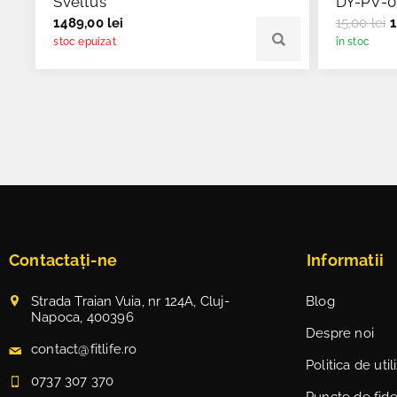
Sveltus
DY-PV-0
1489,00 lei
15,00 lei
1
stoc epuizat
în stoc
Contactați-ne
Informatii
Strada Traian Vuia, nr 124A, Cluj-
Blog
Napoca, 400396
Despre noi
contact@fitlife.ro
Politica de uti
0737 307 370
Puncte de fidel