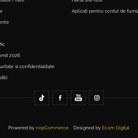
ur
Aplicați pentru contul de furni
vente
Mic
mmit 2026
uritate si confidentialitate
itii
Copyright © 2026 Fitlife.ro. Toate drepturile rezervate.
Powered by
nopCommerce
Designed by
Ecom Digital