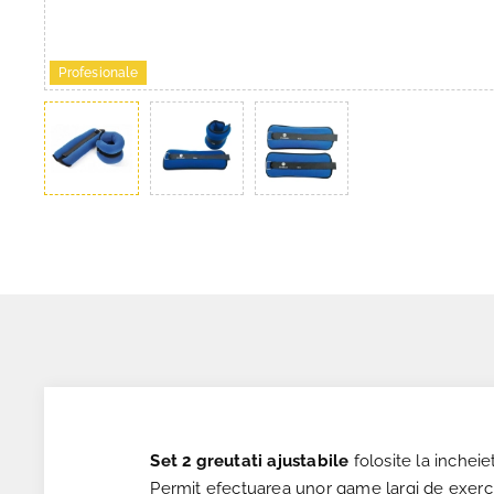
Profesionale
Set 2 greutati ajustabile
folosite la incheiet
Permit efectuarea unor game largi de exerciti