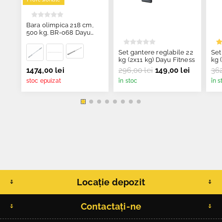
Bara olimpica 218 cm,
500 kg, BR-068 Dayu
Fitness
Set gantere reglabile 22
Set
kg (2x11 kg) Dayu Fitness
kg 
1474,00 lei
296,00 lei
149,00 lei
362
stoc epuizat
în stoc
în s
Locație depozit
Contactați-ne