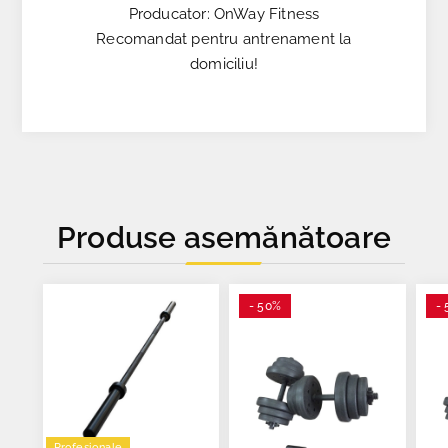
Producator: OnWay Fitness
Recomandat pentru antrenament la
domiciliu!
Produse asemănătoare
- 50%
- 
Profesionale