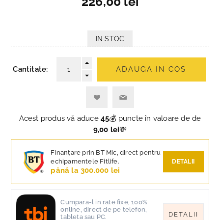
226,00 lei
IN STOC
Cantitate:
ADAUGA IN COS
Acest produs vă aduce
45
💰 puncte în valoare de de
9,00 lei
💸
Finanțare prin BT Mic, direct pentru
echipamentele Fitlife.
DETALII
până la 300.000 lei
Cumpara-l in rate fixe, 100%
online, direct de pe telefon,
DETALII
tableta sau PC.