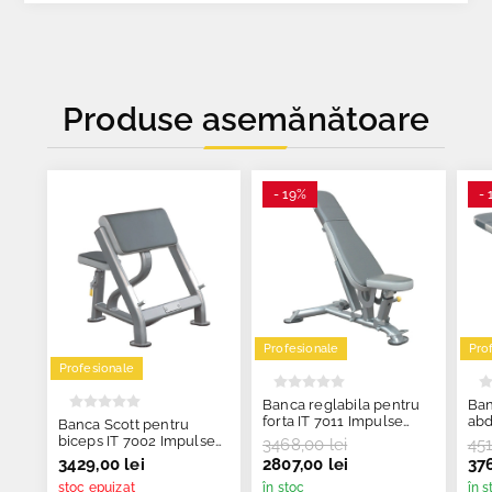
Produse asemănătoare
- 19%
- 
Profesionale
Pro
Profesionale
Banca reglabila pentru
Ban
forta IT 7011 Impulse
abdom
Banca Scott pentru
Fitness
Imp
biceps IT 7002 Impulse
3468,00 lei
451
Fitness
3429,00 lei
2807,00 lei
376
stoc epuizat
în stoc
în s