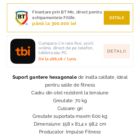
Finanțare prin BT Mic, direct pentru
echipamentele Fitlife.
DETALII
până la 300.000 lei
Cumpara-l in rate fixe, 100%
online, direct de pe telefon,
DETALII
tableta sau PC.
De la
266,18
/ luna
Suport gantere hexagonale
de inalta calitate, ideal
pentru salile de fitness
Cadru din otel rezistent la tensiune
Greutate: 70 kg
Culoare: gri
Greutate suportata maxim 600 kg
Dimensiune: 158 x 81,4 x 98,2 cm
Producator: Impulse Fitness