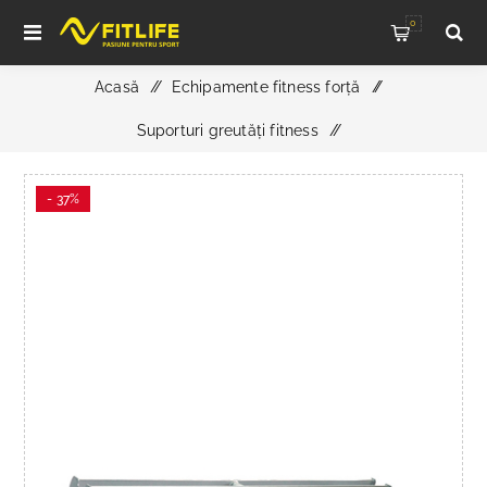
0
Acasă
/
Echipamente fitness forță
/
Suporturi greutăți fitness
/
Suport Gantere Hexagonale IT 7018 Impulse Fitness
- 37%