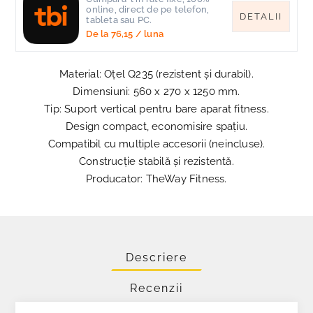
online, direct de pe telefon,
DETALII
tableta sau PC.
De la
76,15
/ luna
Material: Oțel Q235 (rezistent și durabil).
Dimensiuni: 560 x 270 x 1250 mm.
Tip: Suport vertical pentru bare aparat fitness.
Design compact, economisire spațiu.
Compatibil cu multiple accesorii (neincluse).
Construcție stabilă și rezistentă.
Producator: TheWay Fitness.
Descriere
Recenzii