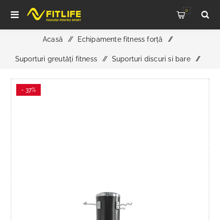
0
Acasă
/
Echipamente fitness forță
/
Suporturi greutăți fitness
/
Suporturi discuri si bare
/
Suport Vertical pentru Bare Aparat Fitness – Organizare
- 37%
Eficientă și Design Compact