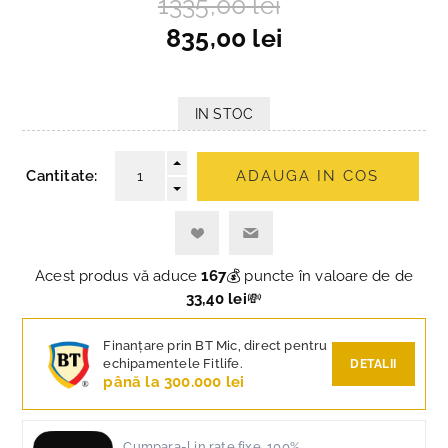
1335,00 lei
835,00 lei
IN STOC
Cantitate:
ADAUGA IN COS
Acest produs vă aduce
167
💰 puncte în valoare de de
33,40 lei
💸
Finanțare prin BT Mic, direct pentru
echipamentele Fitlife.
DETALII
până la 300.000 lei
Cumpara-l in rate fixe, 100%