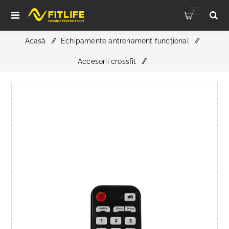
0
Acasă
/
Echipamente antrenament funcțional
/
Accesorii crossfit
/
Telecomandă pentru ATX Interval Timer