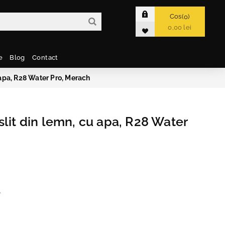
Cos
0
0,00 lei
e
Blog
Contact
 apa, R28 Water Pro, Merach
slit din lemn, cu apa, R28 Water
e