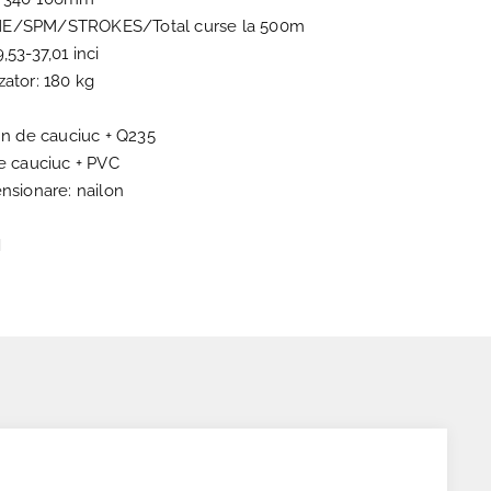
IME/SPM/STROKES/Total curse la 500m
,53-37,01 inci
zator: 180 kg
A
emn de cauciuc + Q235
de cauciuc + PVC
ensionare: nailon
H