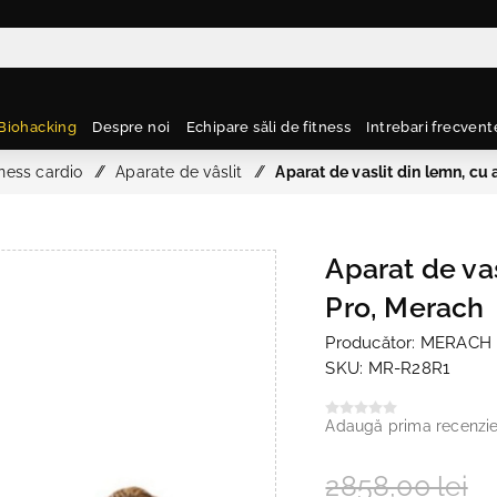
Biohacking
Despre noi
Echipare săli de fitness
Intrebari frecvent
ness cardio
/
Aparate de vâslit
/
Aparat de vaslit din lemn, cu
Aparat de va
Pro, Merach
Producător:
MERACH
SKU:
MR-R28R1
Adaugă prima recenzi
2858,00 lei