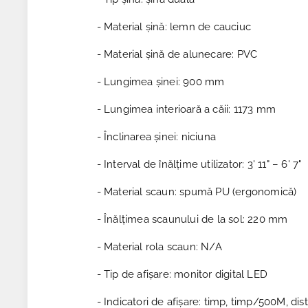
- Material șină: lemn de cauciuc
- Material șină de alunecare: PVC
- Lungimea șinei: 900 mm
- Lungimea interioară a căii: 1173 mm
- Înclinarea șinei: niciuna
- Interval de înălțime utilizator: 3' 11" – 6' 7"
- Material scaun: spumă PU (ergonomică)
- Înălțimea scaunului de la sol: 220 mm
- Material rola scaun: N/A
- Tip de afișare: monitor digital LED
- Indicatori de afișare: timp, timp/500M, dista