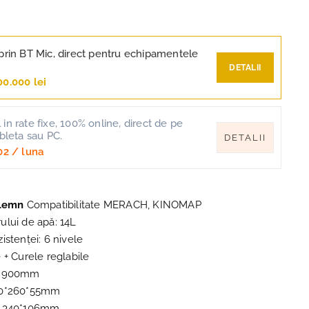
prin BT Mic, direct pentru echipamentele
DETALII
00.000 lei
in rate fixe, 100% online, direct de pe
ableta sau PC.
DETALII
02
/ luna
 lemn
Compatibilitate MERACH, KINOMAP
ului de apă: 14L
istenței: 6 nivele
 + Curele reglabile
): 900mm
20*260*55mm
: 340*106mm