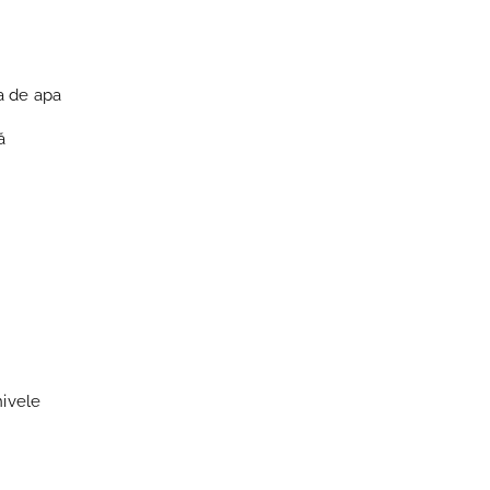
ca de apa
ă
nivele