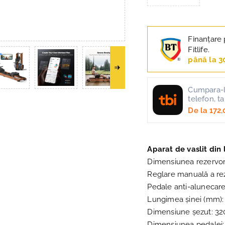
Finanțare 
Fitlife.
până la 3
Cumpara-l 
telefon, t
De la
172,
Aparat de vaslit din
Dimensiunea rezervor
Reglare manuală a rez
Pedale anti-alunecare
Lungimea șinei (mm
Dimensiune șezut: 3
Dimensiunea pedalei