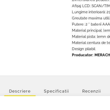
Afișaj LCD: SCAN/T
Lungime interioară: 29
Greutate maxima utili
Putere: 2 * baterii AA
Material principal: l
Material pista: lemn 
Material centura de t
Design pliabil
Producator: MERAC
Descriere
Specificatii
Recenzii