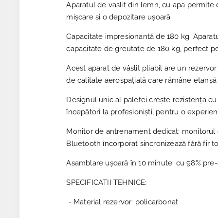
Aparatul de vaslit din lemn, cu apa permite d
mișcare și o depozitare ușoară.
Capacitate impresionantă de 180 kg: Aparatul
capacitate de greutate de 180 kg, perfect pe
Acest aparat de vâslit pliabil are un rezervo
de calitate aerospațială care rămâne etanșă c
Designul unic al paletei crește rezistența cu 
începători la profesioniști, pentru o experie
Monitor de antrenament dedicat: monitorul ded
Bluetooth încorporat sincronizează fără fir
Asamblare ușoară în 10 minute: cu 98% pre-as
SPECIFICATII TEHNICE:
- Material rezervor: policarbonat