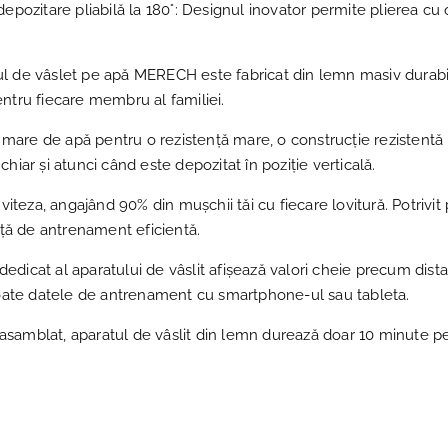
epozitare pliabilă la 180°: Designul inovator permite plierea cu 
 de vâslet pe apă MERECH este fabricat din lemn masiv durabil, 
ntru fiecare membru al familiei.
r mare de apă pentru o rezistență mare, o construcție rezistentă la
hiar și atunci când este depozitat în poziție verticală.
viteza, angajând 90% din mușchii tăi cu fiecare lovitură. Potrivit 
nță de antrenament eficientă.
icat al aparatului de vâslit afișează valori cheie precum distanța
 toate datele de antrenament cu smartphone-ul sau tableta.
amblat, aparatul de vâslit din lemn durează doar 10 minute pent