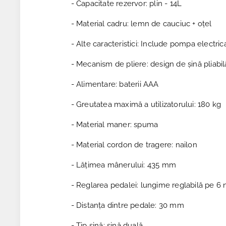
- Capacitate rezervor: plin - 14L
- Material cadru: lemn de cauciuc + oțel
- Alte caracteristici: Include pompa electri
- Mecanism de pliere: design de șină pliabil
- Alimentare: baterii AAA
- Greutatea maximă a utilizatorului: 180 kg
- Material maner: spuma
- Material cordon de tragere: nailon
- Lățimea mânerului: 435 mm
- Reglarea pedalei: lungime reglabilă pe 6 
- Distanța dintre pedale: 30 mm
- Tip șină: șină duală