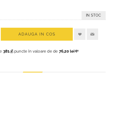
IN STOC
ADAUGA IN COS
ce
381
💰 puncte în valoare de de
76,20 lei
💸