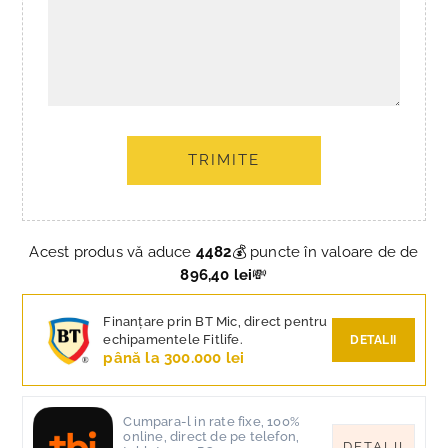
TRIMITE
Acest produs vă aduce
4482
💰 puncte în valoare de de
896,40 lei
💸
Finanțare prin BT Mic, direct pentru
echipamentele Fitlife.
DETALII
până la 300.000 lei
Cumpara-l in rate fixe, 100%
online, direct de pe telefon,
DETALII