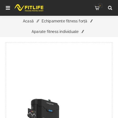
0
Acasă
/
Echipamente fitness forță
/
Aparate fitness individuale
/
Aparat Flexie Picioare din șezut FH53, Bodytone