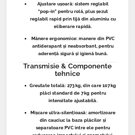
Ajustare ușoară:
sistem reglabil
“pop‑in” pentru rolă, plus șezut
reglabil rapid prin tijă din aluminiu cu
eliberare rapidă.
Mânere ergonomice:
manere din PVC
antiderapant și neabsorbant, pentru
aderență sigură și igienă bună.
Transmisie & Componente
tehnice
Greutate totală:
273 kg, din care
107 kg
plăci standard de 7 kg
pentru
intensitate ajustabilă.
Mișcare ultra-silențioasă:
amortizoare
din cauciuc la baza plăcilor și
separatoare PVC între ele pentru