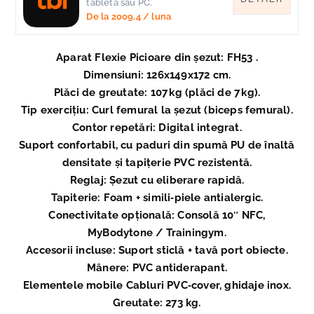
tableta sau PC.
De la
2009,4
/ luna
Aparat Flexie Picioare din șezut: FH53 .
Dimensiuni: 126x149x172 cm.
Plăci de greutate: 107 kg (plăci de 7 kg).
Tip exercițiu: Curl femural la șezut (biceps femural).
Contor repetări: Digital integrat.
Suport confortabil, cu paduri din spumă PU de înaltă
densitate și tapițerie PVC rezistentă.
Reglaj: Șezut cu eliberare rapidă.
Tapiterie: Foam + simili‑piele antialergic.
Conectivitate opțională: Consolă 10″ NFC,
MyBodytone / Trainingym.
Accesorii incluse: Suport sticlă + tavă port obiecte.
Mânere: PVC antiderapant.
Elementele mobile Cabluri PVC‑cover, ghidaje inox.
Greutate: 273 kg.