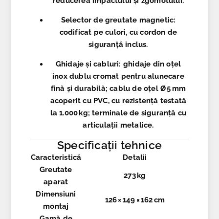
reducerea impactului și zgomotului.
Selector de greutate magnetic:
codificat pe culori, cu cordon de
siguranță inclus.
Ghidaje și cabluri:
ghidaje din oțel
inox dublu cromat pentru alunecare
fină și durabilă; cablu de oțel Ø 5 mm
acoperit cu PVC, cu rezistență testată
la 1.000 kg; terminale de siguranță cu
articulații metalice.
Specificații tehnice
Caracteristică
Detalii
Greutate
273 kg
aparat
Dimensiuni
126 × 149 × 162 cm
montaj
Gamă de