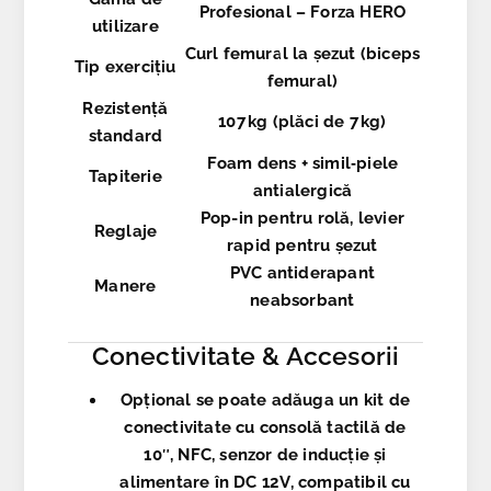
Profesional – Forza HERO
utilizare
Curl femural la șezut (biceps
Tip exercițiu
femural)
Rezistență
107 kg (plăci de 7 kg)
standard
Foam dens + simil‑piele
Tapiterie
antialergică
Pop-in pentru rolă, levier
Reglaje
rapid pentru șezut
PVC antiderapant
Manere
neabsorbant
Conectivitate & Accesorii
Opțional se poate adăuga un
kit de
conectivitate
cu consolă tactilă de
10″, NFC, senzor de inducție și
alimentare în DC 12 V, compatibil cu