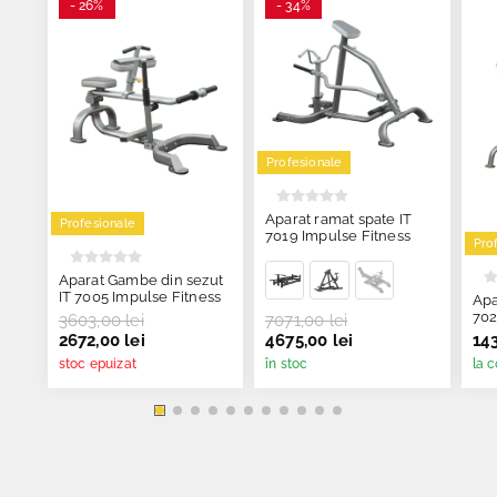
- 26%
- 34%
Profesionale
Aparat ramat spate IT
Profesionale
7019 Impulse Fitness
Pro
Aparat Gambe din sezut
IT 7005 Impulse Fitness
Apa
70
3603,00 lei
7071,00 lei
2672,00 lei
4675,00 lei
143
stoc epuizat
în stoc
la 