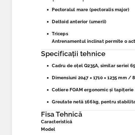
Pectoralul mare (pectoralis major)
Deltoid anterior
(umerii)
Triceps
Antrenamentul inclinat permite o acti
Specificații tehnice
Cadru de oțel Q235A
, similar seriei
Dimensiuni
2047 × 1710 × 1235 mm / 81
Cotiere FOAM ergonomic și tapițerie
Greutate netă
166 kg, pentru stabilita
Fisa Tehnică
Caracteristică
Model