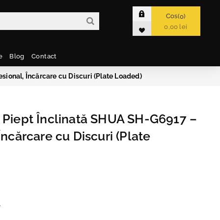
Cos
0
0,00 lei
e
Blog
Contact
sional, Încărcare cu Discuri (Plate Loaded)
 Piept Înclinată SHUA SH-G6917 –
Încărcare cu Discuri (Plate
e