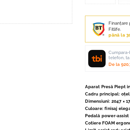
Finanțare 
Fitlife.
până la 3
Cumpara-l 
telefon, t
De la
920,
Aparat Presă Piept i
Cadru principal: oțel
Dimensiuni: 2047 × 1
Culoare: finisaj eleg
Pedală power‑assist
Cotiere FOAM ergonom