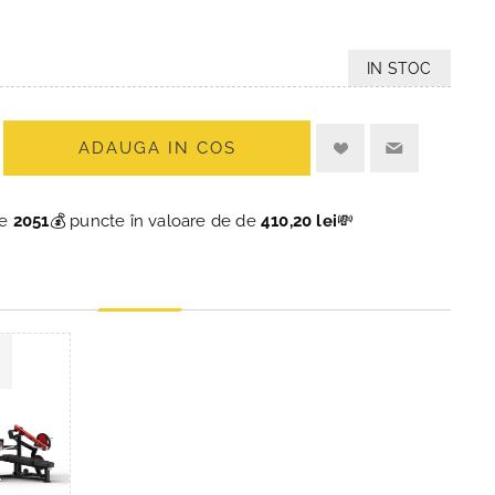
IN STOC
ADAUGA IN COS
ce
2051
💰 puncte în valoare de de
410,20 lei
💸