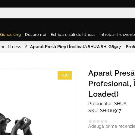
Biohacking
Despre noi
Echipare săli de fitness
Intrebari frecvent
nci fitness
/
Aparat Presă Piept Înclinată SHUA SH-G6917 – Profe
Aparat Presă
NOU
Profesional, 
Loaded)
Producător:
SHUA
SKU:
SH-G6917
Adaugă prima recenzi