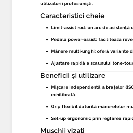
utilizatorii profesioniști.
Caracteristici cheie
Limit‑assist rod
: un arc de asistență 
Pedală power‑assist
: facilitează rev
Mânere multi‑unghi
: oferă variante 
Ajustare rapidă a scaunului (one-tou
Beneficii și utilizare
Mișcare independentă a brațelor (IS
echilibrată.
Grip flexibil
datorită mânerelelor mult
Set-up ergonomic
prin reglarea rapid
Mușchii vizați