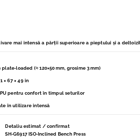
vare mai intensă a părții superioare a pieptului și a deltoizi
 69 plate‑loaded (≈ 120×50 mm, grosime 3 mm)
 × 67 × 49 in
 PU
pentru confort în timpul seturilor
te în utilizare intensă
Detaliu estimat / confirmat
SH‑G6917 ISO‑Inclined Bench Press