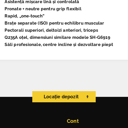
Asistență mișcare lină și controlată
Pronate + neutre pentru grip flexibil
Rapid, „one‑touch”
Brațe separate (ISO) pentru echilibru muscular
Pectorali superiori, deltoizi anteriori, triceps
Q235A oțel, dimensiuni similare modele SH‑G6919
Săli profesionale, centre incline și dezvoltare piept
Locație depozit
Cont