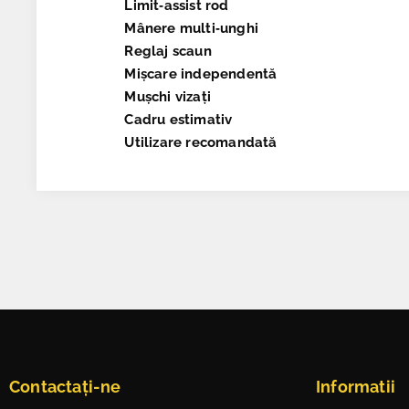
Limit‑assist rod
Mânere multi‑unghi
Reglaj scaun
Mișcare independentă
Mușchi vizați
Cadru estimativ
Utilizare recomandată
Contactați-ne
Informatii