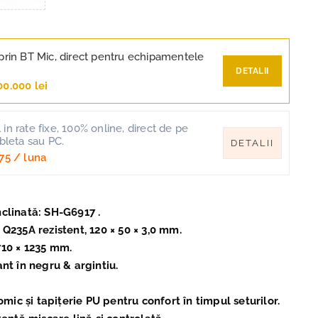
prin BT Mic, direct pentru echipamentele
DETALII
00.000 lei
in rate fixe, 100% online, direct de pe
ableta sau PC.
DETALII
75
/ luna
nclinată: SH-G6917 .
 Q235A rezistent, 120 × 50 × 3,0 mm.
710 × 1235 mm.
ant în negru & argintiu.
ic și tapițerie PU pentru confort în timpul seturilor.