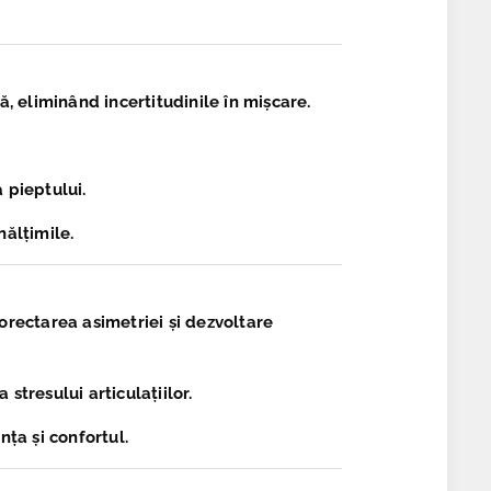
ă, eliminând incertitudinile în mișcare.
 pieptului.
nălțimile.
orectarea asimetriei și dezvoltare
stresului articulațiilor.
ța și confortul.