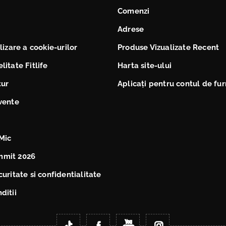
Comenzi
Adrese
ilizare a cookie-urilor
Produse Vizualizate Recent
litate Fitlife
Harta site-ului
tur
Aplicați pentru contul de fur
cvente
Mic
mmit 2026
curitate si confidentialitate
ditii