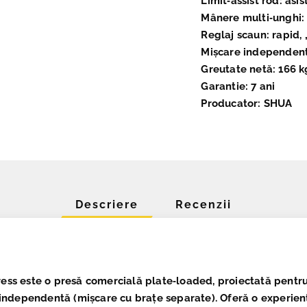
Limit‑assist rod: asis
Mânere multi‑unghi: 
Reglaj scaun: rapid, 
Mișcare independentă
Greutate netă: 166 k
Garantie: 7 ani
Producator: SHUA
Descriere
Recenzii
ress
este o presă comercială plate‑loaded, proiectată pentru 
‑independentă (mișcare cu brațe separate). Oferă o experienț