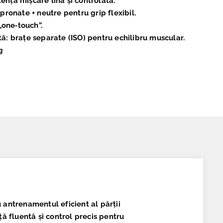
tență mișcare lină și controlată.
pronate + neutre pentru grip flexibil.
„one‑touch”.
: brațe separate (ISO) pentru echilibru muscular.
g
antrenamentul eficient al părții
ă fluentă și control precis pentru