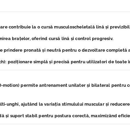
care contribuie la o cursă musculoscheletală lină și previzibil
enirea brațelor, oferind cursă lină și control progresiv.
de prindere pronată și neutră pentru o dezvoltare completă a
ch)
: poziționare simplă și precisă pentru utilizatori de toate î
O‑motion)
permite antrenament unilater și bilateral pentru c
i‑unghi, ajutând la variația stimulului muscular și reducerea 
ă și suport stabil pentru postura corectă, maximizând eficien