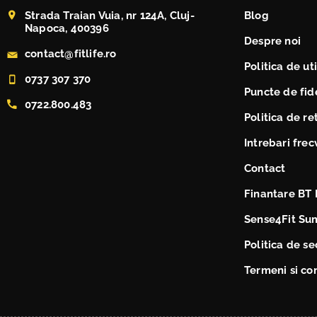
Strada Traian Vuia, nr 124A, Cluj-
Blog
Napoca, 400396
Despre noi
contact@fitlife.ro
Politica de ut
0737 307 370
Puncte de fide
0722.800.483
Politica de re
Intrebari fre
Contact
Finantare BT 
Sense4Fit Su
Politica de se
Termeni si con