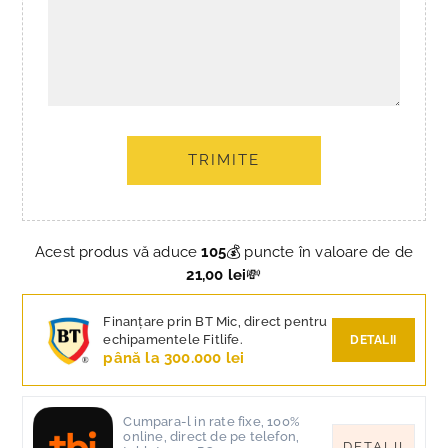
TRIMITE
Acest produs vă aduce
105
💰 puncte în valoare de de
21,00 lei
💸
Finanțare prin BT Mic, direct pentru
echipamentele Fitlife.
DETALII
până la 300.000 lei
Cumpara-l in rate fixe, 100%
online, direct de pe telefon,
DETALII