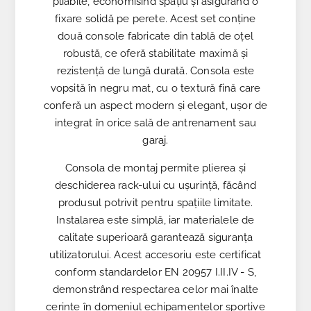
pliabile, economisind spațiu și asigurând o
fixare solidă pe perete. Acest set conține
două console fabricate din tablă de oțel
robustă, ce oferă stabilitate maximă și
rezistență de lungă durată. Consola este
vopsită în negru mat, cu o textură fină care
conferă un aspect modern și elegant, ușor de
integrat în orice sală de antrenament sau
garaj.
Consola de montaj permite plierea și
deschiderea rack-ului cu ușurință, făcând
produsul potrivit pentru spațiile limitate.
Instalarea este simplă, iar materialele de
calitate superioară garantează siguranța
utilizatorului. Acest accesoriu este certificat
conform standardelor EN 20957 I.II.IV - S,
demonstrând respectarea celor mai înalte
cerințe în domeniul echipamentelor sportive