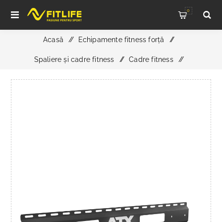
0
Acasă
/
Echipamente fitness forță
/
Spaliere și cadre fitness
/
Cadre fitness
/
ATX® Consolă de montaj pentru Fold Back Rack 500 -
Pereche