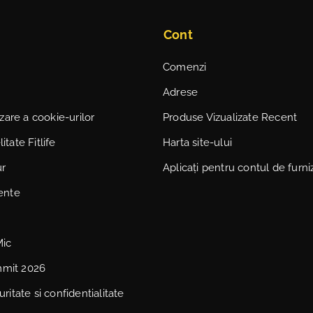
Cont
Comenzi
Adrese
lizare a cookie-urilor
Produse Vizualizate Recent
itate Fitlife
Harta site-ului
ur
Aplicați pentru contul de furni
vente
Mic
mmit 2026
uritate si confidentialitate