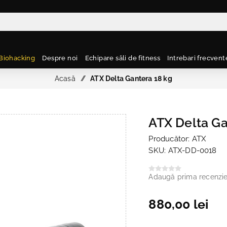
Biohacking
Despre noi
Echipare săli de fitness
Intrebari frecvent
Acasă
/
ATX Delta Gantera 18 kg
ATX Delta Ga
Producător:
ATX
SKU:
ATX-DD-0018
Adaugă prima recenzi
880,00 lei