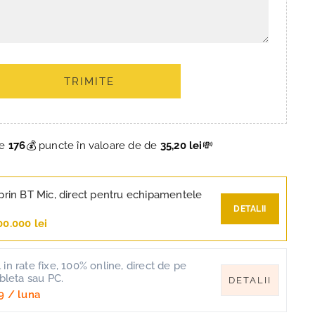
TRIMITE
ce
176
💰 puncte în valoare de de
35,20 lei
💸
prin BT Mic, direct pentru echipamentele
DETALII
00.000 lei
in rate fixe, 100% online, direct de pe
ableta sau PC.
DETALII
9
/ luna