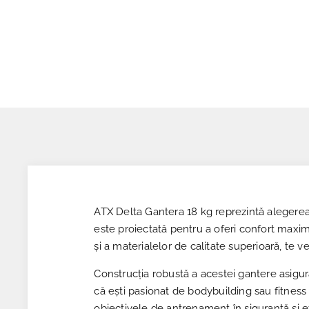
ATX Delta Gantera 18 kg reprezintă alegerea i
este proiectată pentru a oferi confort maxi
și a materialelor de calitate superioară, te 
Construcția robustă a acestei gantere asigură 
că ești pasionat de bodybuilding sau fitness
obiectivele de antrenament în siguranță și ef