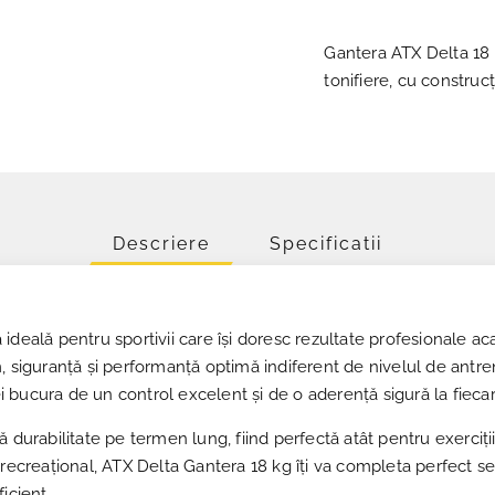
Gantera ATX Delta 18 k
tonifiere, cu construc
Descriere
Specificatii
deală pentru sportivii care își doresc rezultate profesionale aca
m, siguranță și performanță optimă indiferent de nivelul de ant
vei bucura de un control excelent și de o aderență sigură la fieca
durabilitate pe termen lung, fiind perfectă atât pentru exerciții 
 recreațional, ATX Delta Gantera 18 kg îți va completa perfect se
icient.