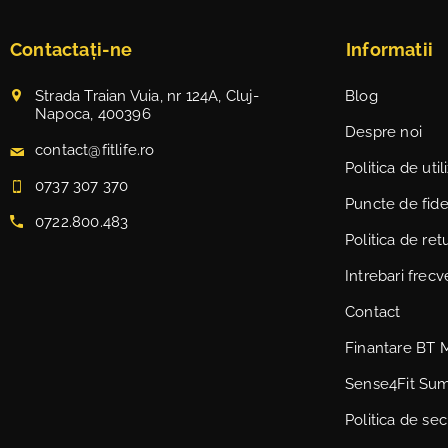
Contactați-ne
Informatii
Strada Traian Vuia, nr 124A, Cluj-
Blog
Napoca, 400396
Despre noi
contact@fitlife.ro
Politica de uti
0737 307 370
Puncte de fidel
0722.800.483
Politica de ret
Intrebari frec
Contact
Finantare BT 
Sense4Fit Su
Politica de sec