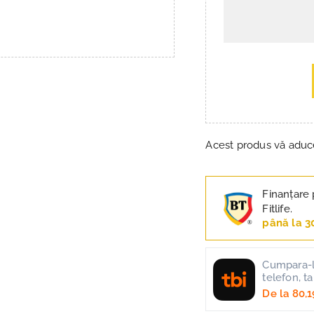
Acest produs vă adu
Finanțare 
Fitlife.
până la 3
Cumpara-l 
telefon, t
De la
80,1