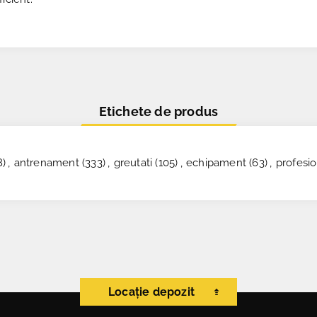
Etichete de produs
8)
,
antrenament
(333)
,
greutati
(105)
,
echipament
(63)
,
profesio
Locație depozit