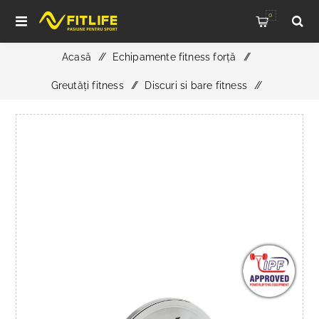
0
Acasă
/
Echipamente fitness forță
/
Greutăți fitness
/
Discuri si bare fitness
/
ATX Fractional Steel Plates 0,5 kg