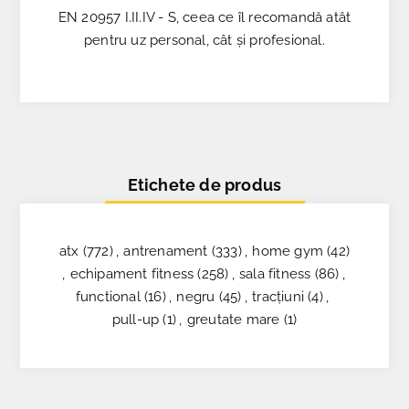
EN 20957 I.II.IV - S, ceea ce îl recomandă atât
pentru uz personal, cât și profesional.
Etichete de produs
atx
(772)
,
antrenament
(333)
,
home gym
(42)
,
echipament fitness
(258)
,
sala fitness
(86)
,
functional
(16)
,
negru
(45)
,
tracțiuni
(4)
,
pull-up
(1)
,
greutate mare
(1)