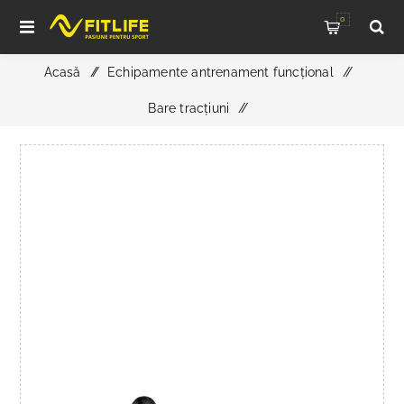
0
Acasă
/
Echipamente antrenament funcțional
/
Bare tracțiuni
/
ATX Functional Pull-Up Station - Klimmzugstation