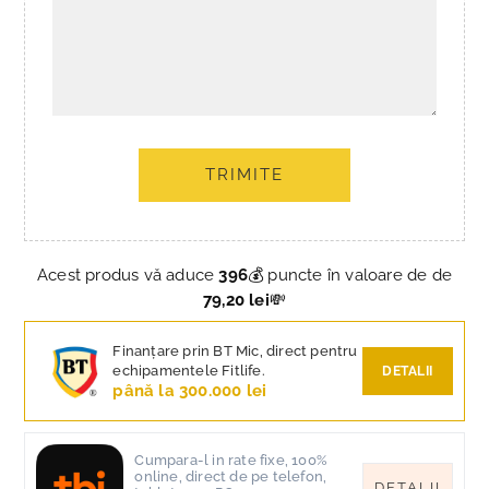
TRIMITE
Acest produs vă aduce
396
💰 puncte în valoare de de
79,20 lei
💸
Finanțare prin BT Mic, direct pentru
echipamentele Fitlife.
DETALII
până la 300.000 lei
Cumpara-l in rate fixe, 100%
online, direct de pe telefon,
DETALII