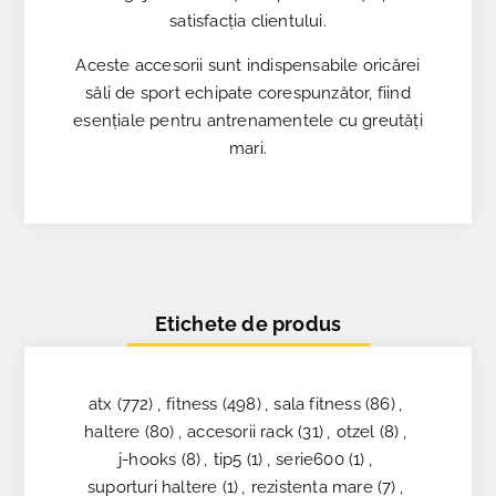
satisfacția clientului.
Aceste accesorii sunt indispensabile oricărei
săli de sport echipate corespunzător, fiind
esențiale pentru antrenamentele cu greutăți
mari.
Etichete de produs
atx
(772)
,
fitness
(498)
,
sala fitness
(86)
,
haltere
(80)
,
accesorii rack
(31)
,
otzel
(8)
,
j-hooks
(8)
,
tip5
(1)
,
serie600
(1)
,
suporturi haltere
(1)
,
rezistenta mare
(7)
,