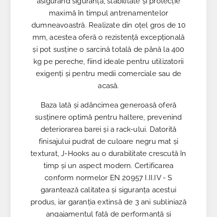
asigurând siguranță, stabilitate și protecție
maximă în timpul antrenamentelor
dumneavoastră. Realizate din oțel gros de 10
mm, acestea oferă o rezistență excepțională
și pot susține o sarcină totală de până la 400
kg pe pereche, fiind ideale pentru utilizatorii
exigenți și pentru medii comerciale sau de
acasă.
Baza lată și adâncimea generoasă oferă
susținere optimă pentru haltere, prevenind
deteriorarea barei și a rack-ului. Datorită
finisajului pudrat de culoare negru mat și
texturat, J-Hooks au o durabilitate crescută în
timp și un aspect modern. Certificarea
conform normelor EN 20957 I.II.IV - S
garantează calitatea și siguranța acestui
produs, iar garanția extinsă de 3 ani subliniază
angajamentul față de performanță și