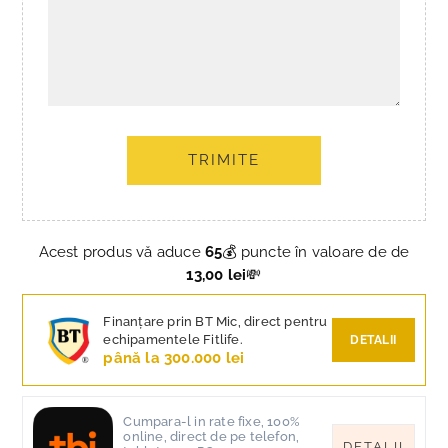
TRIMITE
Acest produs vă aduce
65
💰 puncte în valoare de de
13,00 lei
💸
Finanțare prin BT Mic, direct pentru
echipamentele Fitlife.
DETALII
până la 300.000 lei
Cumpara-l in rate fixe, 100%
online, direct de pe telefon,
DETALII