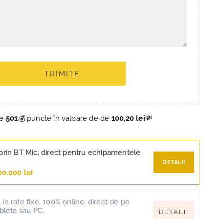
TRIMITE
ce
501
💰 puncte în valoare de de
100,20 lei
💸
prin BT Mic, direct pentru echipamentele
DETALII
00.000 lei
in rate fixe, 100% online, direct de pe
ableta sau PC.
DETALII