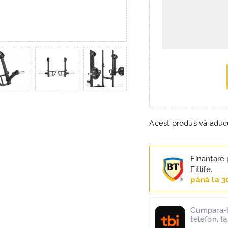
Acest produs vă adu
Finanțare 
Fitlife.
până la 3
Cumpara-l 
telefon, t