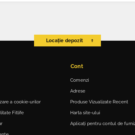
Locație depozit
Cont
Comenzi
Adrese
lizare a cookie-urilor
Produse Vizualizate Recent
itate Fitlife
Harta site-ului
ur
Aplicați pentru contul de furni
vente