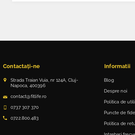
Contactați-ne
Informatii
Strada Traian Vuia, nr 124A, Cluj-
Blog
Napoca, 400396
Despre noi
contact@fitlife.ro
Politica de uti
0737 307 370
Puncte de fidel
0722.800.483
Politica de ret
Intrebari frec