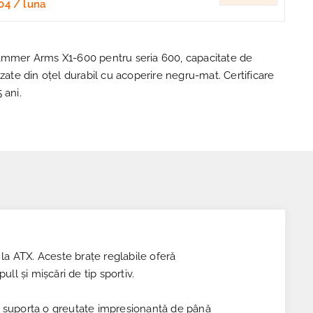
04
/ luna
Jammer Arms X1-600 pentru seria 600, capacitate de
izate din oțel durabil cu acoperire negru-mat. Certificare
 ani.
la ATX. Aceste brațe reglabile oferă
ull și mișcări de tip sportiv.
pot suporta o greutate impresionantă de până