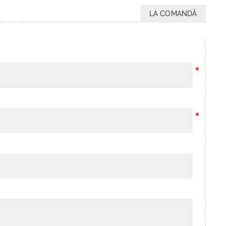
LA COMANDĂ
*
*