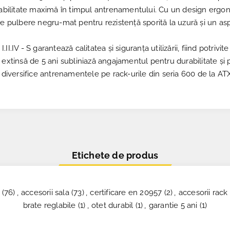
stabilitate maximă în timpul antrenamentului. Cu un design erg
de pulbere negru-mat pentru rezistență sporită la uzură și un a
.IV - S garantează calitatea și siguranța utilizării, fiind potrivit
nția extinsă de 5 ani subliniază angajamentul pentru durabilitat
 diversifice antrenamentele pe rack-urile din seria 600 de la ATX
Etichete de produs
(76)
,
accesorii sala
(73)
,
certificare en 20957
(2)
,
accesorii rack
brate reglabile
(1)
,
otet durabil
(1)
,
garantie 5 ani
(1)