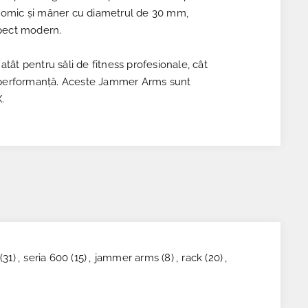
onomic și mâner cu diametrul de 30 mm,
spect modern.
e atât pentru săli de fitness profesionale, cât
e și performanță. Aceste Jammer Arms sunt
.
(31)
,
seria 600
(15)
,
jammer arms
(8)
,
rack
(20)
,