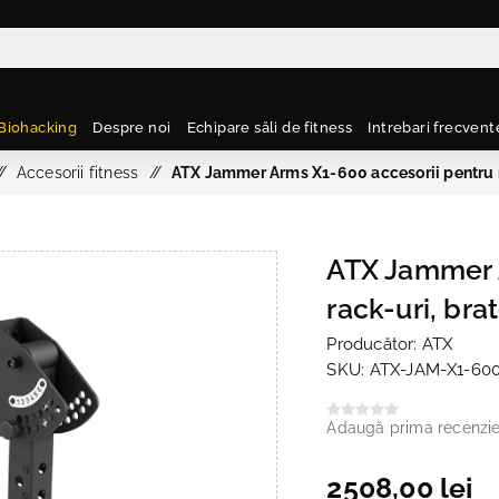
Biohacking
Despre noi
Echipare săli de fitness
Intrebari frecvent
/
Accesorii fitness
/
ATX Jammer Arms X1-600 accesorii pentru ra
ATX Jammer 
rack-uri, bra
Producător:
ATX
SKU:
ATX-JAM-X1-60
Adaugă prima recenzi
2508,00 lei