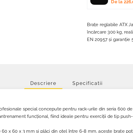
De la
226,
Brațe reglabile ATX 
încărcare 300 kg, real
EN 20957 și garanție 5
Descriere
Specificatii
ofesionale special concepute pentru rack-urile din seria 600 de 
antrenament funcțional, fiind ideale pentru exerciții de tip push-p
 de 60 x 60 x 3 mm și plăci din oțel între 6-8 mm, aceste brate 