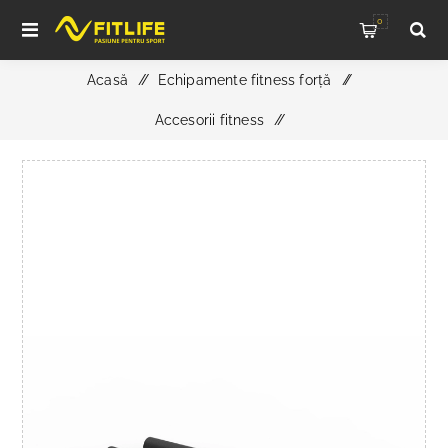
0
Acasă
/
Echipamente fitness forță
/
Accesorii fitness
/
ATX Pin Pipe Safety - Suporti de Siguranta Notablagen 500
- 60 cm / Pereche