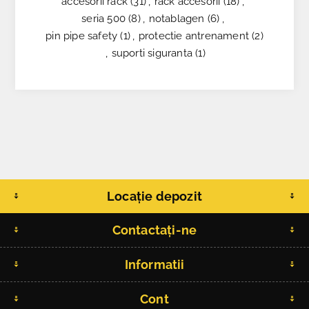
accesorii rack
(31)
,
rack accesorii
(18)
,
seria 500
(8)
,
notablagen
(6)
,
pin pipe safety
(1)
,
protectie antrenament
(2)
,
suporti siguranta
(1)
Locație depozit
Contactați-ne
Informatii
Cont