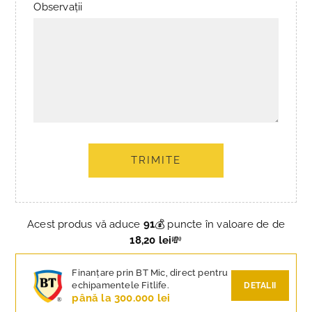
Observații
TRIMITE
Acest produs vă aduce
91
💰 puncte în valoare de de
18,20 lei
💸
Finanțare prin BT Mic, direct pentru
echipamentele Fitlife.
DETALII
până la 300.000 lei