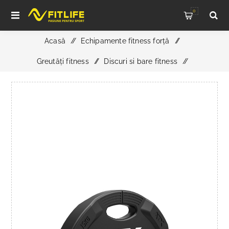
0
Acasă
/
Echipamente fitness forță
/
Greutăți fitness
/
Discuri si bare fitness
/
ATX Polyurethan 4-Grip Hantelscheibe 50 mm 15 kg - Disc
profesional pentru sala si acasa