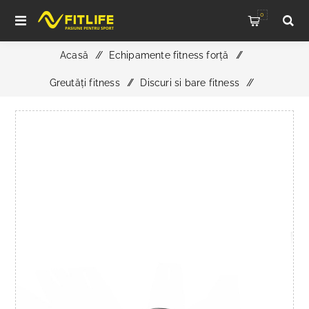
0
Acasă
/
Echipamente fitness forță
/
Greutăți fitness
/
Discuri si bare fitness
/
ATX Polyurethan Disc 4-Grip 50 mm - Greutate 2,5 kg