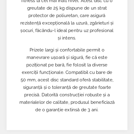
fitness la cel mai înalt nivel. Acest disc cu o
greutate de 25 kg dispune de un strat
protector de poliuretan, care asigură
rezistență excepțională la uzură, zgârieturi și
șocuri, făcându-l ideal pentru uz profesional
și intens.
Prizele largi și confortabile permit o
manevrare ușoară și sigură, fie că este
poziționat pe bară, fie folosit la diverse
exerciții funcționale. Compatibil cu bare de
50 mm, acest disc standard oferă stabilitate,
siguranță și o toleranță de greutate foarte
precisă. Datorită construcției robuste și a
materialelor de calitate, produsul beneficiază
de o garanție extinsă de 3 ani.