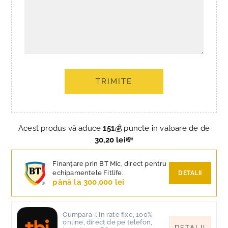
TRIMITE
Acest produs vă aduce
151
💰 puncte în valoare de de
30,20 lei
💸
Finanțare prin BT Mic, direct pentru
echipamentele Fitlife.
DETALII
până la 300.000 lei
Cumpara-l in rate fixe, 100%
online, direct de pe telefon,
DETALII