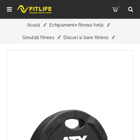
0
Acasă
/
Echipamente fitness forță
/
Greutăți fitness
/
Discuri si bare fitness
/
ATX Polyurethan Disc cu 4 prize 50 mm - Greutate 25 kg