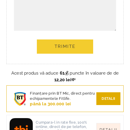
TRIMITE
Acest produs vă aduce
61
💰 puncte în valoare de de
12,20 lei
💸
Finanțare prin BT Mic, direct pentru
echipamentele Fitlife.
DETALII
până la 300.000 lei
Cumpara-l in rate fixe, 100%
online, direct de pe telefon,
DETALII