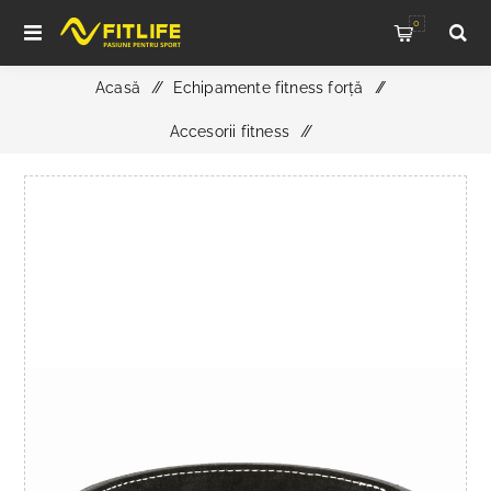
0
Acasă
/
Echipamente fitness forță
/
Accesorii fitness
/
ATX Power Belt Clip - piele intoarsa - negru - marimea S