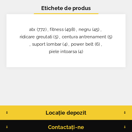
Etichete de produs
atx
(772)
,
fitness
(498)
,
negru
(45)
,
ridicare greutati
(5)
,
centura antrenament
(5)
,
suport lombar
(4)
,
power belt
(6)
,
piele intoarsa
(4)
Locație depozit
Contactați-ne