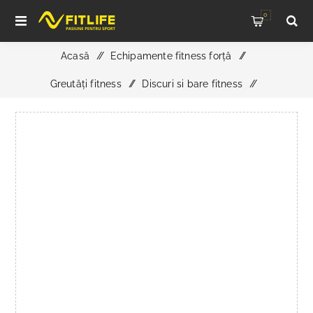
0
Acasă
/
Echipamente fitness forță
/
Greutăți fitness
/
Discuri si bare fitness
/
ATX Safety Squat Bar - 30 mm