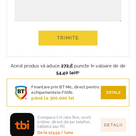
TRIMITE
Acest produs vă aduce
272
💰 puncte în valoare de de
54,40 lei
💸
Finanțare prin BT Mic, direct pentru
echipamentele Fitlife.
DETALII
până la 300.000 lei
Cumpara-l in rate fixe, 100%
online, direct de pe telefon,
DETALII
tableta sau PC.
De la
123,55
/ luna