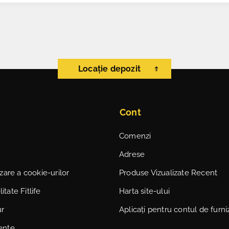
Locație depozit
Cont
Comenzi
Adrese
lizare a cookie-urilor
Produse Vizualizate Recent
itate Fitlife
Harta site-ului
ur
Aplicați pentru contul de furni
vente