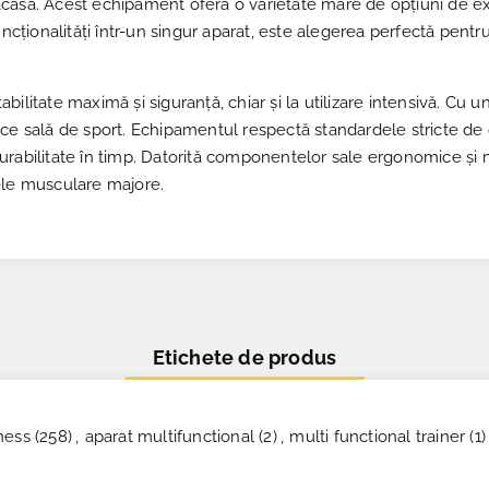
u acasă. Acest echipament oferă o varietate mare de opțiuni de ex
uncționalități într-un singur aparat, este alegerea perfectă pentru
tabilitate maximă și siguranță, chiar și la utilizare intensivă. Cu 
ce sală de sport. Echipamentul respectă standardele stricte de 
i durabilitate în timp. Datorită componentelor sale ergonomice ș
ele musculare majore.
Etichete de produs
ness
(258)
,
aparat multifunctional
(2)
,
multi functional trainer
(1)