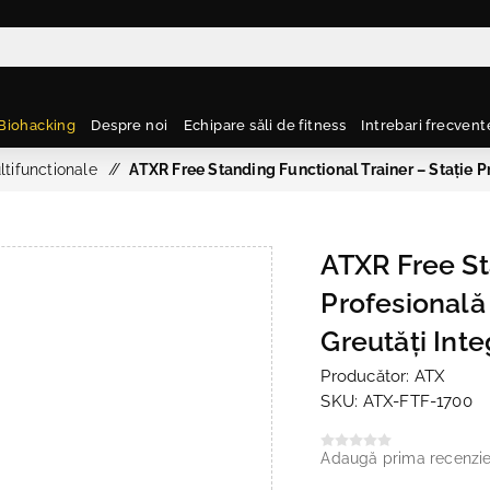
Biohacking
Despre noi
Echipare săli de fitness
Intrebari frecvent
ltifunctionale
/
ATXR Free Standing Functional Trainer – Stație Pr
ATXR Free St
Profesională 
Greutăți Inte
Producător:
ATX
SKU:
ATX-FTF-1700
Adaugă prima recenzi