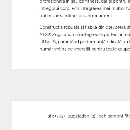
profesională în săli de fitness, dar și pentr
întregului corp. Prin integrarea mai multor f
optimizarea rutinei de antrenament.
Construcția robustă și fiabilă din oțel oferă s
ATX® Zugstation se integrează perfect în ori
I.II.IV - S, garantând performanță ridicată ș
număr extins de exerciții pentru toate grup
atx
(772)
,
zugstation
(3)
,
echipament fit