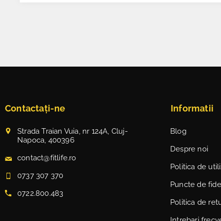
Contactați-ne
Informatii
Strada Traian Vuia, nr 124A, Cluj-
Blog
Napoca, 400396
Despre noi
contact@fitlife.ro
Politica de uti
0737 307 370
Puncte de fidel
0722.800.483
Politica de ret
Intrebari frec