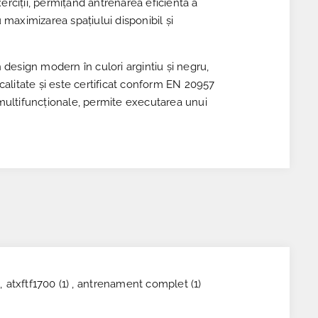
erciții, permițând antrenarea eficientă a
 maximizarea spațiului disponibil și
un design modern în culori argintiu și negru,
calitate și este certificat conform EN 20957
i multifuncționale, permite executarea unui
,
atxftf1700
(1)
,
antrenament complet
(1)