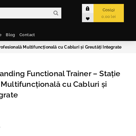
Cos
0
0,00 lei
e
Blog
Contact
ofesională Multifuncțională cu Cabluri și Greutăți Integrate
anding Functional Trainer – Stație
Multifuncțională cu Cabluri și
grate
e