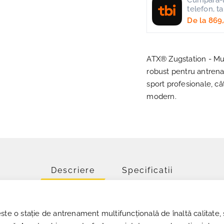
Cumpara-l 
telefon, t
De la
869,
ATX® Zugstation - Mul
robust pentru antrenam
sport profesionale, cât
modern.
Descriere
Specificatii
ste o stație de antrenament multifuncțională de înaltă calitate,