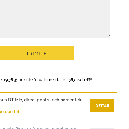
TRIMITE
ce
1936
💰 puncte în valoare de de
387,20 lei
💸
prin BT Mic, direct pentru echipamentele
DETALII
00.000 lei