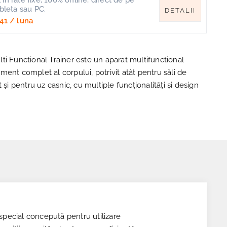
in rate fixe, 100% online, direct de pe
ableta sau PC.
DETALII
41
/ luna
ti Functional Trainer este un aparat multifunctional
ent complet al corpului, potrivit atât pentru săli de
 și pentru uz casnic, cu multiple funcționalități și design
 special concepută pentru utilizare