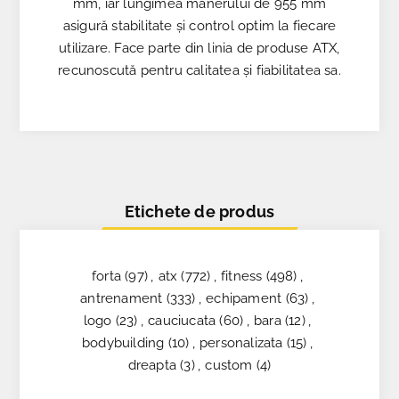
mm, iar lungimea mânerului de 955 mm
asigură stabilitate și control optim la fiecare
utilizare. Face parte din linia de produse ATX,
recunoscută pentru calitatea și fiabilitatea sa.
Etichete de produs
forta
(97)
,
atx
(772)
,
fitness
(498)
,
antrenament
(333)
,
echipament
(63)
,
logo
(23)
,
cauciucata
(60)
,
bara
(12)
,
bodybuilding
(10)
,
personalizata
(15)
,
dreapta
(3)
,
custom
(4)