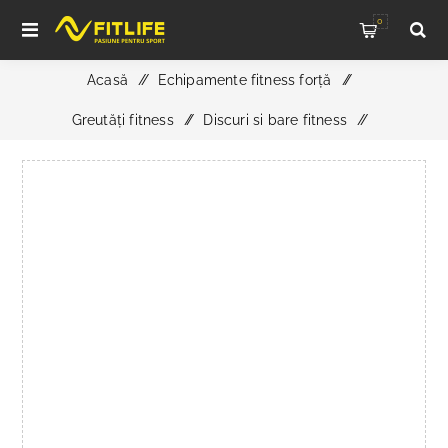
0
Acasă
/
Echipamente fitness forță
/
Greutăți fitness
/
Discuri si bare fitness
/
Bară Dreaptă Cauciucată Personalizată cu Logo Client –
32.5 kg