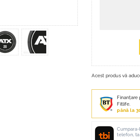
Acest produs vă adu
Finanțare 
Fitlife.
până la 3
Cumpara-l 
telefon, t