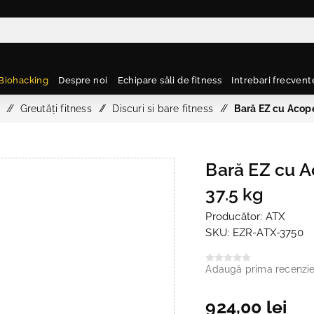
Biohacking
Despre noi
Echipare săli de fitness
Intrebari frecvent
/
Greutăți fitness
/
Discuri si bare fitness
/
Bară EZ cu Acope
Bară EZ cu A
37.5 kg
Producător:
ATX
SKU:
EZR-ATX-3750
Adaugă prima recenzi
924,00 lei