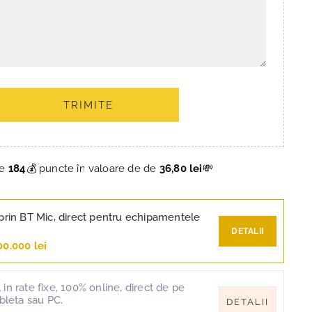
TRIMITE
ce
184
💰 puncte în valoare de de
36,80 lei
💸
prin BT Mic, direct pentru echipamentele
DETALII
00.000 lei
in rate fixe, 100% online, direct de pe
ableta sau PC.
DETALII