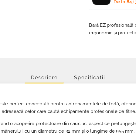
De la
84,1
Bară EZ profesională 
ergonomic și protecți
Descriere
Specificatii
te perfect concepută pentru antrenamentele de forță, oferind un 
se adresează celor care caută echipamente profesionale de fitne
având o acoperire protectoare din cauciuc, aspect ce prelungește
mânerului, cu un diametru de 32 mm și o lungime de 955 mm, asi