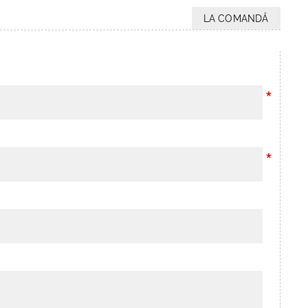
LA COMANDĂ
*
*