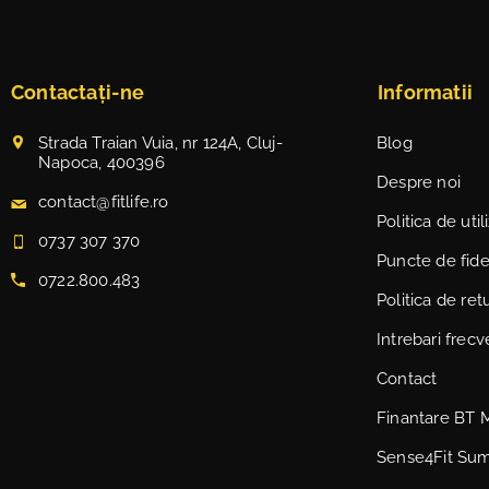
Contactați-ne
Informatii
Strada Traian Vuia, nr 124A, Cluj-
Blog
Napoca, 400396
Despre noi
contact@fitlife.ro
Politica de uti
0737 307 370
Puncte de fidel
0722.800.483
Politica de ret
Intrebari frec
Contact
Finantare BT 
Sense4Fit Su