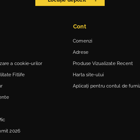
Cont
Comenzi
Adrese
lizare a cookie-urilor
Produse Vizualizate Recent
itate Fitlife
Harta site-ului
ur
Aplicați pentru contul de furni
vente
Mic
mmit 2026