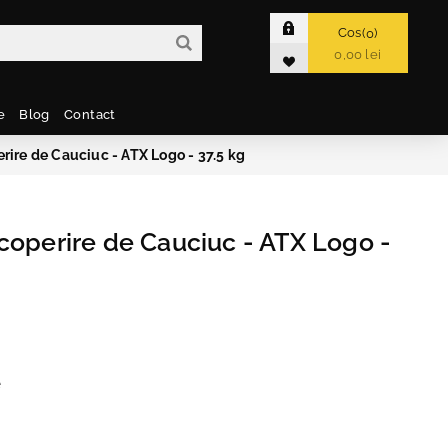
Cos
0
0,00 lei
e
Blog
Contact
rire de Cauciuc - ATX Logo - 37.5 kg
coperire de Cauciuc - ATX Logo -
e