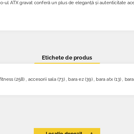
ogo-ul ATX gravat conferă un plus de eleganță și autenticitate 
Etichete de produs
itness
(258)
,
accesorii sala
(73)
,
bara ez
(39)
,
bara atx
(13)
,
bara
Locație depozit