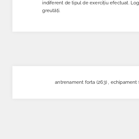
indiferent de tipul de exercițiu efectuat. L
greutăți.
antrenament forta
(263)
,
echipament f